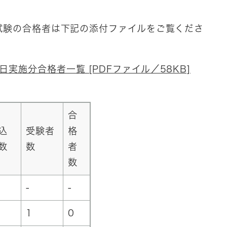
士
試験の合格者は下記の添付ファイルをご覧くださ
実施分合格者一覧 [PDFファイル／58KB]
合
込
受験者
格
数
数
者
数
-
-
1
0