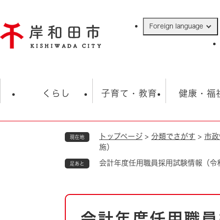
ペ
ー
Foreign language
ジ
の
先
頭
で
防災・緊急情報
救急・消防
ハ
す
くらし
子育て・教育
健康・福
。
トップページ
>
分類でさがす
>
市政
現在地
相談
学校
住民票・戸籍
観光
福祉・
施）
税金
保険・年金
歴史
会計年度任用職員採用試験情報（令
足あと
ごみ・衛生・動物
救急・消防
本
防災・防犯
上水道・下水道
会計年度任用職員
文