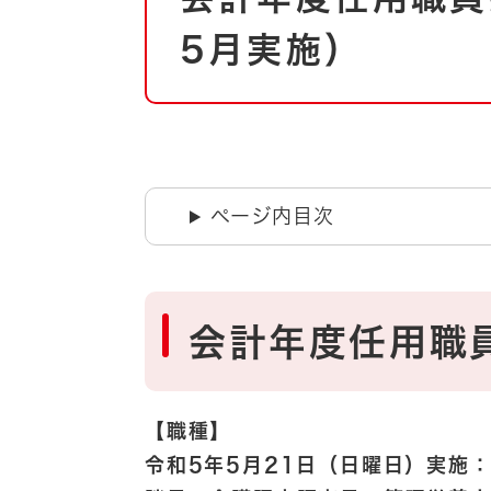
自然・環境・公園
住宅
5月実施）
引っ越し
おくやみ
男女共同参画
地域コミュニティ
ティア・協働
道路・河川・交通
まちづくり
ページ内目次
文化
国際交流
とじる
会計年度任用職
【職種】
令和5年5月21日（日曜日）実施