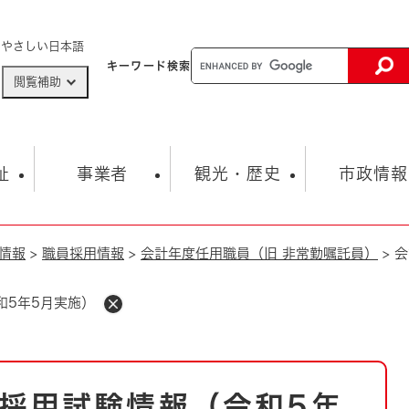
メニューを飛ばして本文へ
やさしい日本語
キーワード
検索
閲覧補助
ザードマップ
AED設置箇所
祉
事業者
観光・歴史
市政情報
情報
>
職員採用情報
>
会計年度任用職員（旧 非常勤嘱託員）
>
会
健康・生活
子育て
市の概要
入札・契約情報
観光スポット
生涯学習・スポーツ
オープンデータ
総合計画
まちづくり・協働
行財政
産業振興
動画情報
人権・平和
税金
和5年5月実施）
とじる
とじる
市政
環境
職員採用情報
福祉・介護
とじる
市役所・施設の案内
採用試験情報（令和5年