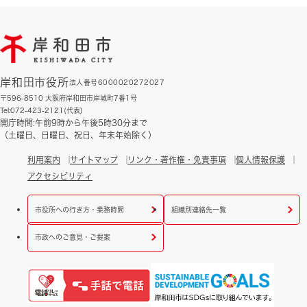
岸和田市役所
法人番号6000020272027
〒596-8510 大阪府岸和田市岸城町7番1号
Tel:072-423-2121(代表)
開庁時間:午前9時から午後5時30分まで
（土曜日、日曜日、祝日、年末年始除く）
利用案内
サイトマップ
リンク・著作権・免責事項
個人情報保護
アクセシビリティ
市役所への行き方・業務時間
組織別連絡先一覧
市政へのご意見・ご提案