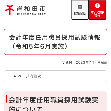
ペ
メニューを飛ばして本文へ
ー
閲
防
ジ
覧
災
の
補
・
先
助
緊
頭
Foreign language
本
急
で
防災・緊急情報
救急・消防
会計年度任用職員採用試験情報
文
情
す
報
。
（令和5年6月実施）
やさしい日本語
ハザードマップ
AED設置箇所
文字サイズ
拡大
標準
更新日：2023年7月4日掲載
とじる
背景色変更
白
黒
青
ページ内目次
とじる
会計年度任用職員採用試験実
施について