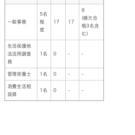
8
5名
(補欠合
一般事務
程
17
17
格3名含
度
む）
生活保護他
法活用調査
1名
0
-
-
員
管理栄養士
1名
0
-
-
消費生活相
1名
0
-
-
談員