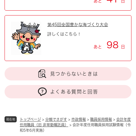
あと
日
第45回全国豊かな海づくり大会
詳しくはこちら！
98
あと
日
見つからないときは
よくある質問と回答
トップページ
>
分類でさがす
>
市政情報
>
職員採用情報
>
会計年度
現在地
任用職員（旧 非常勤嘱託員）
>
会計年度任用職員採用試験情報（令
和5年6月実施）