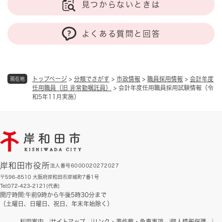
見つからないときは
よくある質問と回答
トップページ
>
分類でさがす
>
市政情報
>
職員採用情報
>
会計年度
現在地
任用職員（旧 非常勤嘱託員）
>
会計年度任用職員採用試験情報（令
和5年11月実施）
岸和田市役所
法人番号6000020272027
〒596-8510 大阪府岸和田市岸城町7番1号
Tel:072-423-2121(代表)
開庁時間:午前9時から午後5時30分まで
（土曜日、日曜日、祝日、年末年始除く）
利用案内
サイトマップ
リンク・著作権・免責事項
個人情報保護