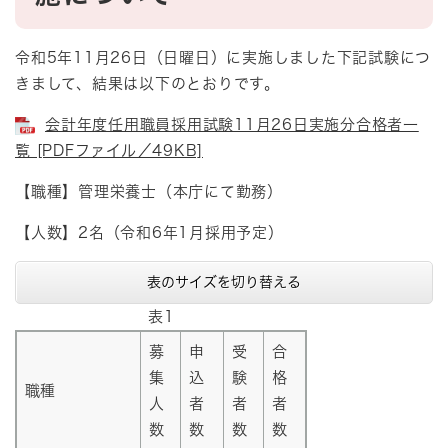
令和5年11月26日（日曜日）に実施しました下記試験につ
きまして、結果は以下のとおりです。
会計年度任用職員採用試験11月26日実施分合格者一
覧 [PDFファイル／49KB]
【職種】管理栄養士（本庁にて勤務）
【人数】2名（令和6年1月採用予定）
表のサイズを切り替える
表1
募
申
受
合
集
込
験
格
職種
人
者
者
者
数
数
数
数