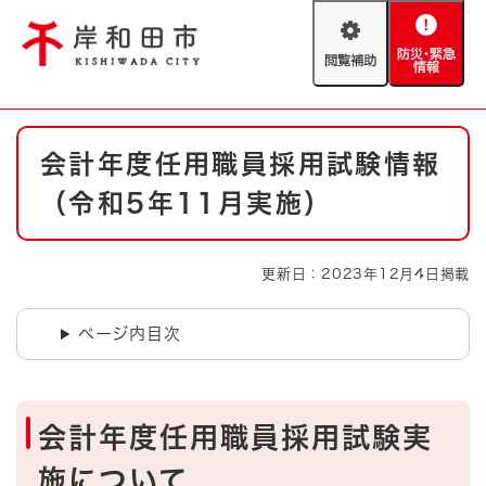
ペ
メニューを飛ばして本文へ
ー
閲
防
ジ
覧
災
の
補
・
先
助
緊
頭
Foreign language
本
急
で
防災・緊急情報
救急・消防
会計年度任用職員採用試験情報
文
情
す
報
。
（令和5年11月実施）
やさしい日本語
ハザードマップ
AED設置箇所
文字サイズ
拡大
標準
更新日：2023年12月4日掲載
とじる
背景色変更
白
黒
青
ページ内目次
とじる
会計年度任用職員採用試験実
施について