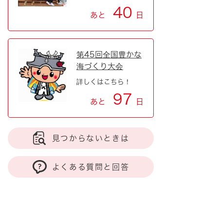
40
あと
日
第45回全国豊かな
海づくり大会
詳しくはこちら！
97
あと
日
見つからないときは
よくある質問と回答