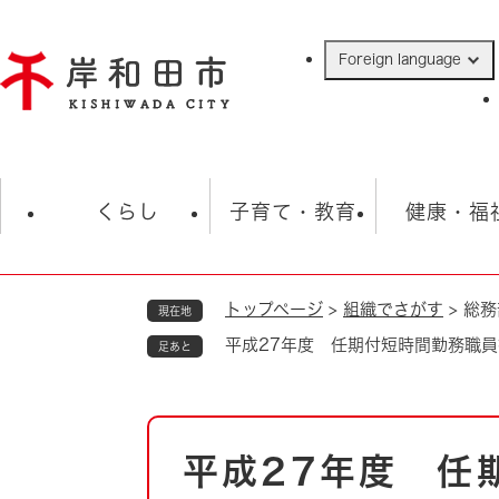
ペ
ー
Foreign language
ジ
の
先
頭
で
防災・緊急情報
救急・消防
ハ
す
くらし
子育て・教育
健康・福
。
トップページ
>
組織でさがす
>
総務
現在地
相談
学校
住民票・戸籍
観光
福祉・
平成27年度 任期付短時間勤務職
足あと
税金
保険・年金
歴史
ごみ・衛生・動物
救急・消防
本
平成27年度 任
防災・防犯
文
上水道・下水道