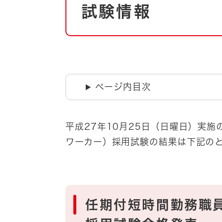
自然・環境・公園
試験情報
住宅
引っ越し
おくやみ
男女共同参画
地域コミュニティ
ティア・協働
道路・河川・交通
ページ内目次
まちづくり
文化
国際交流
平成27年10月25日（日曜日）実
ワーカー）採用試験の結果は下記の
とじる
任期付短時間勤務職