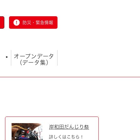
防災・緊急情報
オープンデータ
（データ集）
とじる
岸和田だんじり祭
詳しくはこちら！