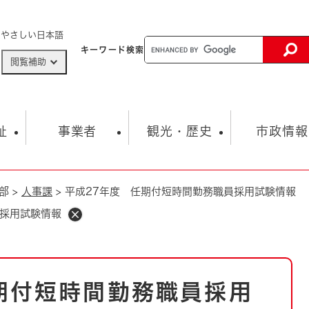
メニューを飛ばして本文へ
やさしい日本語
キーワード
検索
閲覧補助
ザードマップ
AED設置箇所
祉
事業者
観光・歴史
市政情報
部
>
人事課
>
平成27年度 任期付短時間勤務職員採用試験情報
健康・生活
子育て
市の概要
入札・契約情報
観光スポット
生涯学習・スポーツ
オープンデータ
総合計画
まちづくり・協働
員採用試験情報
行財政
産業振興
動画情報
人権・平和
税金
とじる
とじる
市政
環境
職員採用情報
福祉・介護
とじる
期付短時間勤務職員採用
市役所・施設の案内