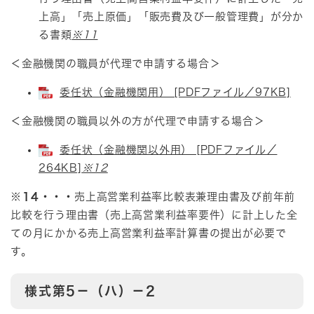
上高」「売上原価」「販売費及び一般管理費」が分か
る書類​
※11
＜金融機関の職員が代理で申請する場合＞
委任状（金融機関用） [PDFファイル／97KB]
＜金融機関の職員以外の方が代理で申請する場合＞​
委任状（金融機関以外用） [PDFファイル／
264KB]
※12
※14
・・・
売上高営業利益率比較表兼理由書​及び前年前
比較を行う理由書（売上高営業利益率要件）に計上した全
ての月にかかる売上高営業利益率計算書の提出が必要で
す。
様式第5－（ハ）－2