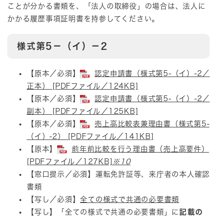
ことが分かる書類を、「法人の取締役」の場合は、法人に
かかる履歴事項証明書を持参してください。
様式第5－（イ）－2
​【原本／必須】
認定申請書（様式第5-（イ）-2／
正本） [PDFファイル／124KB]
【原本／必須】
認定申請書（様式第5-（イ）-2／
副本） [PDFファイル／125KB]
【原本／必須】
売上高比較表兼理由書（様式第5-
（イ）-2） [PDFファイル／141KB]
【原本】
前年前比較を行う理由書（売上高要件）
[PDFファイル／127KB]
※10
【窓口提示／必須】運転免許証等、来庁者の本人確認
書類
【写し／必須】
全ての様式で共通の必要書類
【写し】「全ての様式で共通の必要書類」に
記載の