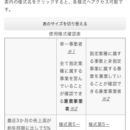
表内の様式名をクリックすると、各様式へアクセス可能で
す。
表のサイズを切り替える
使用様式確認表
単一事業者
※1
指定業種に属す
る事業と非指定
全て指定業
事業に属する事
種に属する
業を兼業してい
事業を営ん
ることが確認で
でいること
きる兼業事業者
が確認でき
※2
る
兼業事業
者
※2
最近3か月の売上高が
様式第5－
様式第5－
前年同期に比して5％