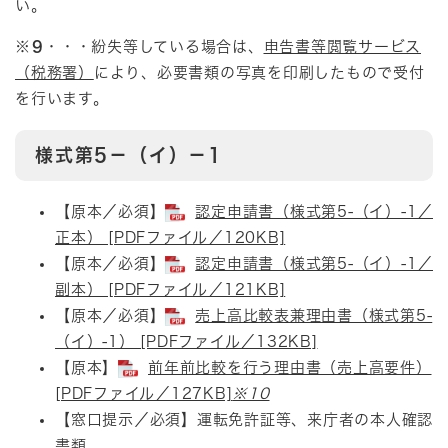
い。
※9
・・・紛失等している場合は、
申告書等閲覧サービス
（税務署）
により、必要書類の写真を印刷したもので受付
を行います。
様式第5－（イ）－1
【原本／必須】
認定申請書（様式第5-（イ）-1／
正本） [PDFファイル／120KB]
【原本／必須】
認定申請書（様式第5-（イ）-1／
副本） [PDFファイル／121KB]
【原本／必須】​
売上高比較表兼理由書（様式第5-
（イ）-1） [PDFファイル／132KB]
【原本】
前年前比較を行う理由書（売上高要件）
[PDFファイル／127KB]
※10
【窓口提示／必須】運転免許証等、来庁者の本人確認
書類