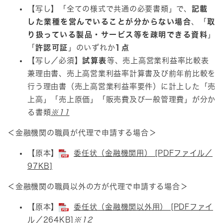
【写し】「全ての様式で共通の必要書類」で、
記載
した業種を営んでいることが分からない場合
、「
取
り扱っている製品・サービス等を疎明できる資料
」
「
許認可証
」のいずれか
1点
【写し／必須】
試算表
等、売上高営業利益率比較表
兼理由書、売上高営業利益率計算書及び前年前比較を
行う理由書（売上高営業利益率要件）に計上した「売
上高」「売上原価」「販売費及び一般管理費」が分か
る書類​
※11
＜金融機関の職員が代理で申請する場合＞
【原本】​
委任状（金融機関用） [PDFファイル／
97KB]
＜金融機関の職員以外の方が代理で申請する場合＞​
【原本】​
委任状（金融機関以外用） [PDFファイ
ル／264KB]
※12