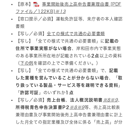
【原本】
事業開始後売上高申告書兼理由書 [PDF
ファイル／122KB]
※13
【窓口提示／必須】運転免許証等、来庁者の本人確認
書類
【写し／必須】
全ての様式で共通の必要書類
【写し】「全ての様式で共通の必要書類」に
記載の
住所で事業実態がない場合
、岸和田市内で事業実態
のある事業所所在地が記載されている
2点
以上の資料
（
下の例
を確認の上でご準備ください。）
【写し】「全ての様式で共通の必要書類」で、
記載
した業種を営んでいることが分からない場合
、「
取
り扱っている製品・サービス等を疎明できる資料
」
「
許認可証
」のいずれか
1点
【写し／必須】
売上台帳
、
法人概況説明書
※8
※9
、
所得税青色申告決算書P2
※8
※9
等、売上高比較表
兼理由書及び事業開始後売上高申告書兼理由書に計上
した月全ての指定業種及び全体に係る「売上高」が分