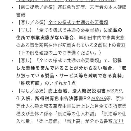
【窓口提示／必須】運転免許証等、来庁者の本人確認
書類
【写し／必須】
全ての様式で共通の必要書類
【写し】「全ての様式で共通の必要書類」に
記載の
住所で事業実態がない場合
、岸和田市内で事業実態
のある事業所所在地が記載されている
2点
以上の資料
（
下の例
を確認の上でご準備ください。）
【写し】「全ての様式で共通の必要書類」で、
記載
した業種を営んでいることが分からない場合
、「
取
り扱っている製品・サービス等を疎明できる資料
」
「
許認可証
」のいずれか
1点
【写し／必須】
売上台帳
、
法人概況説明書
※8
※9
、
仕入帳
、
所得税青色申告決算書P2
※8
※9
等、原油
等仕入れ額比較表兼理由書に計上した月全ての指定業
種及び全体に係る「原油等の仕入れ額」「原油等の仕
入れ量」「売上原価」「売上高」が分かる書類
※11