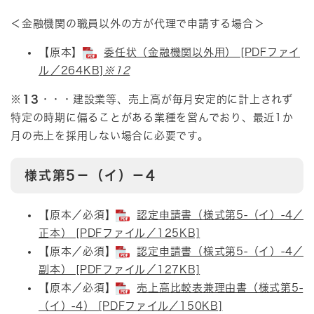
＜金融機関の職員以外の方が代理で申請する場合＞​
【原本】​
委任状（金融機関以外用） [PDFファイ
ル／264KB]
※12
※13
・・・建設業等、売上高が毎月安定的に計上されず
特定の時期に偏ることがある業種を営んでおり、最近1か
月の売上を採用しない場合に必要です。​
様式第5－（イ）－4
​【原本／必須】
認定申請書（様式第5-（イ）-4／
正本） [PDFファイル／125KB]
【原本／必須】
認定申請書（様式第5-（イ）-4／
副本） [PDFファイル／127KB]
【原本／必須】
売上高比較表兼理由書（様式第5-
（イ）-4） [PDFファイル／150KB]