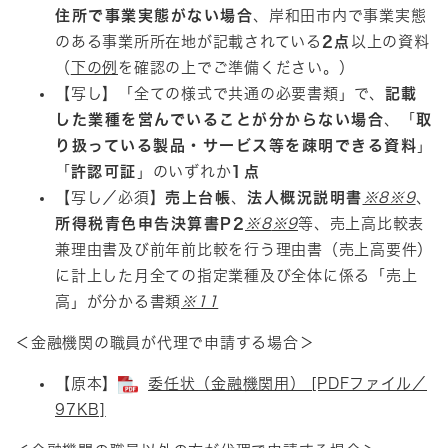
住所で事業実態がない場合
、岸和田市内で事業実態
のある事業所所在地が記載されている
2点
以上の資料
（
下の例
を確認の上でご準備ください。）
【写し】「全ての様式で共通の必要書類」で、
記載
した業種を営んでいることが分からない場合
、「
取
り扱っている製品・サービス等を疎明できる資料
」
「
許認可証
」のいずれか
1点
【写し／必須】
売上台帳
、
法人概況説明書
※8
※9
、
所得税青色申告決算書P2
※8
※9
等、売上高比較表
兼理由書及び前年前比較を行う理由書（売上高要件）
に計上した月全ての指定業種及び全体に係る「売上
高」が分かる書類​
※11
＜金融機関の職員が代理で申請する場合＞
【原本】​
委任状（金融機関用） [PDFファイル／
97KB]