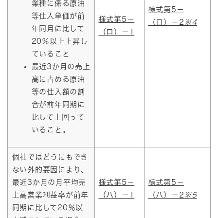
業種に係る原油
様式第5－
等仕入単価が前
様式第5－
（ロ）－2
※4
年同月に比して
（ロ）－1
20％以上上昇し
ていること
最近3か月の売上
高に占める原油
等の仕入額の割
合が前年同期に
比して上回って
いること。
個社ではどうにもでき
ない外的要因により、
最近3か月の月平均売
様式第5－
様式第5－
上高営業利益率が前年
（ハ）－1
（ハ）－2
※5
同期に比して20％以