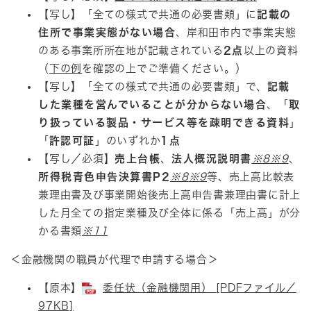
【写し】「全ての様式で共通の必要書類」に
記載の
住所で事業実態がない場合
、岸和田市内で事業実態
のある事業所所在地が記載されている
2点
以上の資料
（
下の例
を確認の上でご準備ください。）
【写し】「全ての様式で共通の必要書類」で、
記載
した業種を営んでいることが分からない場合
、「
取
り扱っている製品・サービス等を疎明できる資料
」
「
許認可証
」のいずれか
1点
【写し／必須】
売上台帳
、
法人概況説明書
※8
※9
、
所得税青色申告決算書P2
※8
※9
等、売上高比較表
兼理由書及び事業開始後売上高申告書兼理由書に計上
した月全ての指定業種及び全体に係る「売上高」が分
かる書類​
※11
＜金融機関の職員が代理で申請する場合＞
【原本】​
委任状（金融機関用） [PDFファイル／
97KB]