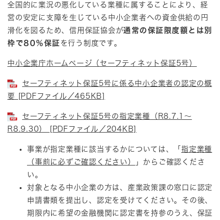
全国的に業況の悪化している業種に属することにより、経
営の安定に支障を生じている中小企業者への資金供給の円
滑化を図るため、信用保証協会が
通常の保証限度額とは別
枠で80％保証
を行う制度です。
中小企業庁ホームページ（セーフティネット保証5号）
セーフティネット保証5号に係る中小企業者の認定の概
要 [PDFファイル／465KB]
セーフティネット保証5号の指定業種（R8.7.1～
R8.9.30） [PDFファイル／204KB]
事業が指定業種に該当するかについては、「
指定業種
（事前に必ずご確認ください）
」からご確認くださ
い。
対象となる中小企業の方は、産業政策課の窓口に認定
申請書類を提出し、認定を受けてください。その後、
期限内に希望の金融機関に認定書を持参のうえ、保証