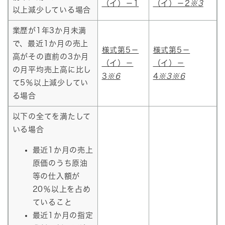
（イ）－1
（イ）－2
※3
以上減少している場合
業歴が1年3か月未満
で、最近1か月の売上
様式第5－
様式第5－
高がその直前の3か月
（イ）－
（イ）－
の月平均売上高に比し
3
※6
4
※3
※6
て5％以上減少してい
る場合
以下の全てを満たして
いる場合
最近1か月の売上
原価のうち原油
等の仕入額が
20％以上を占め
ていること
最近1か月の指定