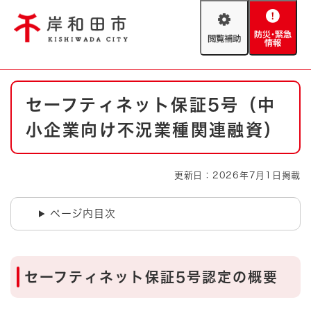
ペ
メニューを飛ばして本文へ
ー
閲
防
ジ
覧
災
の
補
・
先
助
緊
頭
Foreign language
本
急
で
防災・緊急情報
救急・消防
セーフティネット保証5号（中
文
情
す
報
。
小企業向け不況業種関連融資）
やさしい日本語
ハザードマップ
AED設置箇所
文字サイズ
拡大
標準
更新日：2026年7月1日掲載
とじる
背景色変更
白
黒
青
ページ内目次
とじる
セーフティネット保証5号認定の概要