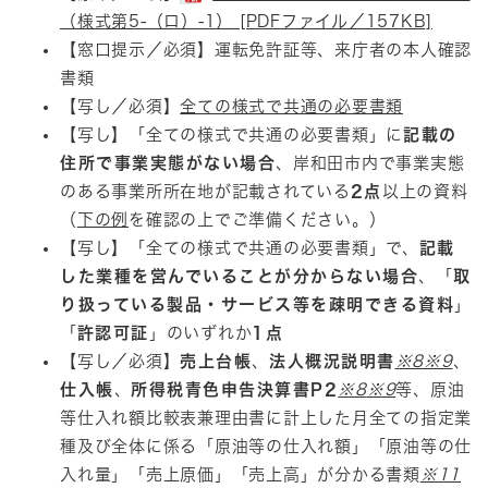
（様式第5-（ロ）-1） [PDFファイル／157KB]
【窓口提示／必須】運転免許証等、来庁者の本人確認
書類
【写し／必須】
全ての様式で共通の必要書類
【写し】「全ての様式で共通の必要書類」に
記載の
住所で事業実態がない場合
、岸和田市内で事業実態
のある事業所所在地が記載されている
2点
以上の資料
（
下の例
を確認の上でご準備ください。）
【写し】「全ての様式で共通の必要書類」で、
記載
した業種を営んでいることが分からない場合
、「
取
り扱っている製品・サービス等を疎明できる資料
」
「
許認可証
」のいずれか
1点
【写し／必須】
売上台帳
、
法人概況説明書
※8
※9
、
仕入帳
、
所得税青色申告決算書P2
※8
※9
等、原油
等仕入れ額比較表兼理由書に計上した月全ての指定業
種及び全体に係る「原油等の仕入れ額」「原油等の仕
入れ量」「売上原価」「売上高」が分かる書類
※11