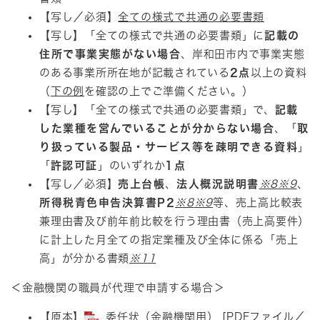
【写し／必須】
全ての様式で共通の必要書類
【写し】「全ての様式で共通の必要書類」に
記載の
住所で事業実態がない場合
、岸和田市内で事業実態
のある事業所所在地が記載されている
2点
以上の資料
（
下の例
を確認の上でご準備ください。）
【写し】「全ての様式で共通の必要書類」で、
記載
した業種を営んでいることが分からない場合
、「
取
り扱っている製品・サービス等を疎明できる資料
」
「
許認可証
」のいずれか
1点
【写し／必須】
売上台帳
、
法人概況説明書
※8
※9
、
所得税青色申告決算書P2
※8
※9
等、売上高比較表
兼理由書及び前年前比較を行う理由書（売上高要件）
に計上した月全ての指定業種及び全体に係る「売上
高」が分かる書類​
※11
＜金融機関の職員が代理で申請する場合＞
【原本】​
委任状（金融機関用） [PDFファイル／