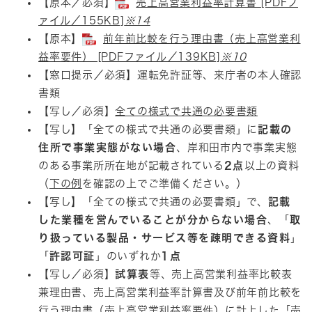
【原本／必須】
売上高営業利益率計算書 [PDFフ
ァイル／155KB]
※14
【原本】
前年前比較を行う理由書（売上高営業利
益率要件） [PDFファイル／139KB]
※10
【窓口提示／必須】運転免許証等、来庁者の本人確認
書類
【写し／必須】
全ての様式で共通の必要書類
【写し】「全ての様式で共通の必要書類」に
記載の
住所で事業実態がない場合
、岸和田市内で事業実態
のある事業所所在地が記載されている
2点
以上の資料
（
下の例
を確認の上でご準備ください。）
【写し】「全ての様式で共通の必要書類」で、
記載
した業種を営んでいることが分からない場合
、「
取
り扱っている製品・サービス等を疎明できる資料
」
「
許認可証
」のいずれか
1点
【写し／必須】
試算表
等、売上高営業利益率比較表
兼理由書、売上高営業利益率計算書及び前年前比較を
行う理由書（売上高営業利益率要件）に計上した「売