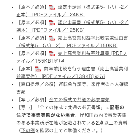
​​【原本／必須】
認定申請書（様式第5-（ハ）-2／
正本） [PDFファイル／124KB]
【原本／必須】
認定申請書（様式第5-（ハ）-2／
副本） [PDFファイル／125KB]
【原本／必須】
売上高営業利益率比較表兼理由書
（様式第5-（ハ）-2） [PDFファイル／150KB]
【原本／必須】
売上高営業利益率計算書 [PDFフ
ァイル／155KB]
※14
【原本】
前年前比較を行う理由書（売上高営業利
益率要件） [PDFファイル／139KB]
※10
【窓口提示／必須】運転免許証等、来庁者の本人確認
書類
【写し／必須】
全ての様式で共通の必要書類
【写し】「全ての様式で共通の必要書類」に
記載の
住所で事業実態がない場合
、岸和田市内で事業実態
のある事業所所在地が記載されている
2点
以上の資料
（
下の例
を確認の上でご準備ください。）