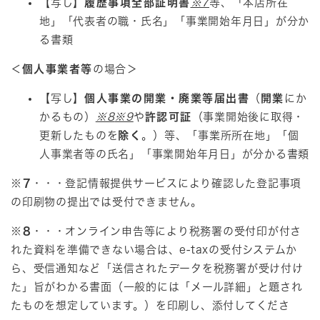
【写し】
履歴事項全部証明書
※7
等、「本店所在
地」「代表者の職・氏名」「事業開始年月日」が分か
る書類
＜
個人事業者等
の場合＞
【写し】
個人事業の開業・廃業等届出書
（
開業
にか
かるもの）
※8
※9
や
許認可証
（事業開始後に取得・
更新したものを
除く
。）等、「事業所所在地」「個
人事業者等の氏名」「事業開始年月日」が分かる書類
※7
・・・登記情報提供サービスにより確認した登記事項
の印刷物の提出では受付できません。​
※8
・・・オンライン申告等により税務署の受付印が付さ
れた資料を準備できない場合は、e-taxの受付システムか
ら、受信通知など「送信されたデータを税務署が受け付け
た」旨がわかる書面（一般的には「メール詳細」と題され
たものを想定しています。）を印刷し、添付してくださ