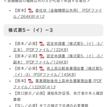
＜金融機関の職員以外の方が代理で申請する場合＞​
【原本】​
委任状（金融機関以外用） [PDFファイ
ル／264KB]
※12
様式第5－（イ）－3
​​【原本／必須】
認定申請書（様式第5-（イ）-3／
正本） [PDFファイル／122KB]
【原本／必須】
認定申請書（様式第5-（イ）-3／
副本） [PDFファイル／124KB]
【原本／必須】
売上高比較表兼理由書（様式第5-
（イ）-3） [PDFファイル／145KB]
【原本】
事業開始後売上高申告書兼理由書 [PDF
ファイル／122KB]
※13
【窓口提示／必須】運転免許証等、来庁者の本人確認
書類
【写し／必須】
全ての様式で共通の必要書類