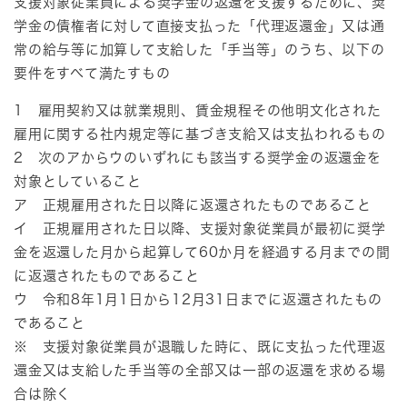
支援対象従業員による奨学金の返還を支援するために、​奨
学金の債権者に対して直接支払った「代理返還金」又は通
常の給与等に加算して支給した「手当等」のうち、以下の
要件をすべて満たすもの
1 雇用契約又は就業規則、賃金規程その他明文化された
雇用に関する社内規定等に基づき支給又は支払われるもの
2 次のアからウのいずれにも該当する奨学金の返還金を
対象としていること
ア 正規雇用された日以降に返還されたものであること
イ 正規雇用された日以降、支援対象従業員が最初に奨学
金を返還した月から起算して60か月を経過する月までの間
に返還されたものであること
ウ 令和8年1月1日から12月31日までに返還されたもの
であること
※ 支援対象従業員が退職した時に、既に支払った代理返
還金又は支給した手当等の全部又は一部の返還を求める場
合は除く