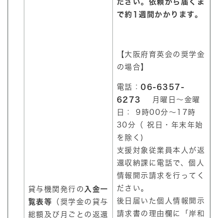
ださい。依頼から届くま
で約1週間かかります。
【大阪府育英会の奨学金
の場合】
電話：
06-6357-
6273
月曜日～金曜
日： 9時00分～17時
30分（ 祝日・年末年始
を除く)
支援対象従業員本人が返
還収納課に電話で、個人
情報開示請求を行ってく
ださい。
貸与機関発行の
入金一
後日届いた個人情報開示
覧表等
（奨学金の貸与
請求書の理由欄に「岸和
総額及び月ごとの返還