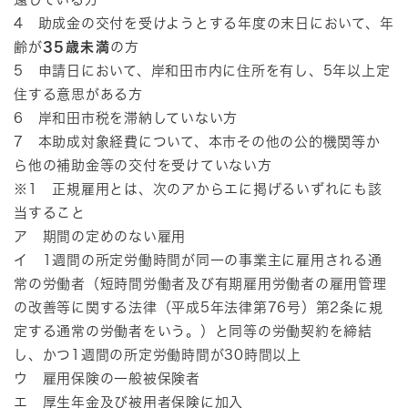
4 助成金の交付を受けようとする年度の末日において、年
齢が
35歳未満
の方
5 申請日において、岸和田市内に住所を有し、5年以上定
住する意思がある方
6 岸和田市税を滞納していない方
7 本助成対象経費について、本市その他の公的機関等か
ら他の補助金等の交付を受けていない方
※1 正規雇用とは、次のアからエに掲げるいずれにも該
当すること
ア 期間の定めのない雇用
イ 1週間の所定労働時間が同一の事業主に雇用される通
常の労働者（短時間労働者及び有期雇用労働者の雇用管理
の改善等に関する法律（平成5年法律第76号）第2条に規
定する通常の労働者をいう。）と同等の労働契約を締結
し、かつ1週間の所定労働時間が30時間以上
ウ 雇用保険の一般被保険者
エ 厚生年金及び被用者保険に加入