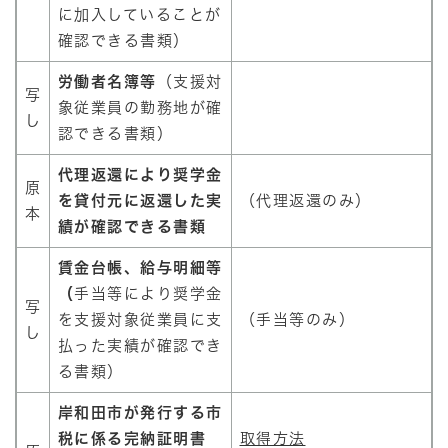
に加入していることが
確認できる書類）
労働者名簿等
（支援対
写
象従業員の勤務地が確
し
認できる書類）
代理返還により奨学金
原
を貸付元に返還した実
（代理返還のみ）
本
績が確認できる書類
賃金台帳、給与明細等
（
手当等により奨学金
写
を支援対象従業員に支
（手当等のみ）
し
払った実績が確認でき
る書類）
岸和田市が発行する市
税に係る完納証明書
取得方法