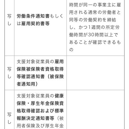
時間が同一の事業主に雇
用される通常の労働者と
写
労働条件通知書
もしく
同等の労働契約を締結
し
は
雇用契約書等
し、かつ1週間の所定労
働時間が30時間以上で
あることが確認できるも
の
支援対象従業員の
雇用
写
保険被保険者資格取得
し
等確認通知書（被保険
者通知用）
支援対象従業員の
健康
保険・厚生年金保険資
格取得確認および標準
写
報酬決定通知書等
（被
し
用者保険及び厚生年金