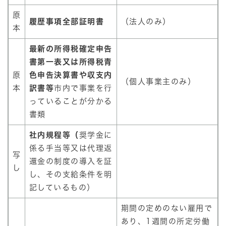
原
履歴事項全部証明書
（法人のみ）
本
最新の所得税確定申告
書第一表又は所得税青
原
色申告決算書や収支内
（個人事業主のみ）
本
訳書等
市内で事業を行
っていることが分かる
書類
社内規程等（
奨学金に
係る手当等又は代理返
写
還金の制度の導入を証
し
し、その支給条件を明
記しているもの）​
期間の定めのない雇用で
あり、1週間の所定労働