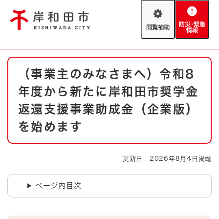
ペ
メニューを飛ばして本文へ
ー
閲
防
ジ
覧
災
の
補
・
先
助
緊
頭
Foreign language
本
急
で
防災・緊急情報
救急・消防
（事業主のみなさまへ）令和8
文
情
す
報
。
年度から新たに岸和田市奨学金
やさしい日本語
ハザードマップ
AED設置箇所
返還支援事業助成金（企業版）
文字サイズ
拡大
標準
を始めます
とじる
背景色変更
白
黒
青
更新日：2026年8月4日掲載
とじる
ページ内目次