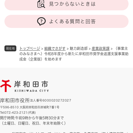
見つからないときは
よくある質問と回答
トップページ
>
組織でさがす
>
魅力創造部
>
産業政策課
>
（事業主
現在地
のみなさまへ）令和8年度から新たに岸和田市奨学金返還支援事業助
成金（企業版）を始めます
岸和田市役所
法人番号6000020272027
〒596-8510 大阪府岸和田市岸城町7番1号
Tel:072-423-2121(代表)
開庁時間:午前9時から午後5時30分まで
（土曜日、日曜日、祝日、年末年始除く）