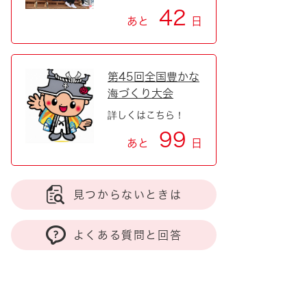
42
あと
日
第45回全国豊かな
海づくり大会
詳しくはこちら！
99
あと
日
見つからないときは
よくある質問と回答