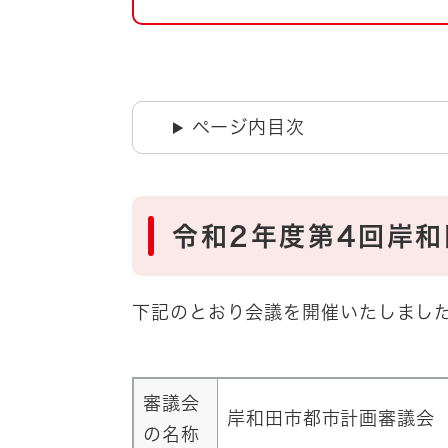
自然・環境・公園
住宅
引っ越し
おくやみ
男女共同参画
地域コミュニティ
ページ内目次
ティア・協働
道路・河川・交通
まちづくり
文化
国際交流
令和2年度第4回岸
とじる
下記のとおり会議を開催いたしまし
審議会
岸和田市都市計画審議会
の名称