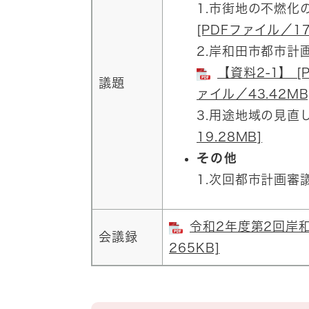
1.市街地の不燃化
[PDFファイル／17
2.岸和田市都市計
【資料2-1】 [
議題
ァイル／43.42MB
3.用途地域の見直
19.28MB]
その他
1.次回都市計画審
令和2年度第2回岸和
会議録
265KB]