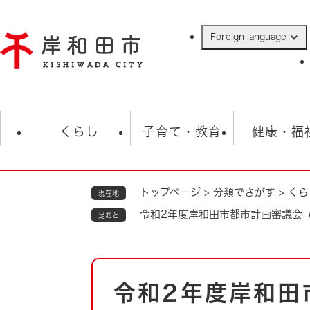
ペ
ー
Foreign language
ジ
の
先
頭
で
防災・緊急情報
救急・消防
ハ
す
くらし
子育て・教育
健康・福
。
トップページ
>
分類でさがす
>
くら
現在地
相談
学校
住民票・戸籍
観光
福祉・
令和2年度岸和田市都市計画審議会
足あと
税金
保険・年金
歴史
ごみ・衛生・動物
救急・消防
本
令和2年度岸和田
防災・防犯
文
上水道・下水道