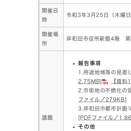
開催日
令和3年3月25日（木曜日
時
開催場
岸和田市役所新館4階 第
所
報告事項
1.用途地域等の見直
2.75MB]
【資料1
2.市街地の不燃化の
ファイル／279KB]
3.岸和田市都市計画
議題
[PDFファイル／1.86
その他