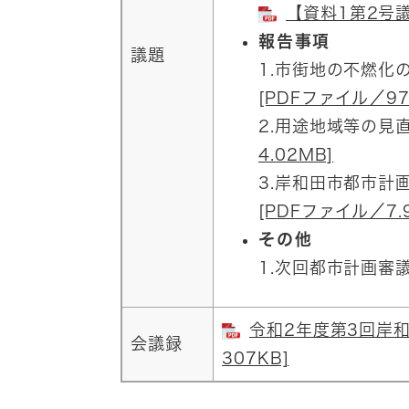
【資料1第2号議案
報告事項
議題
1.市街地の不燃化
[PDFファイル／97
2.用途地域等の見
4.02MB]
3.岸和田市都市計
[PDFファイル／7.
その他
1.次回都市計画審
令和2年度第3回岸和
会議録
307KB]