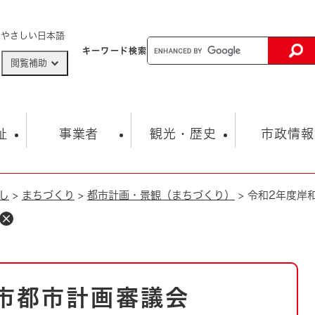
メニューを飛ばして本文へ
やさしい日本語
キーワード
検索
閲覧補助
ザードマップ
AED設置箇所
祉
事業者
観光・歴史
市政情報
し
>
まちづくり
>
都市計画・景観（まちづくり）
>
令和2年度岸
健康・生活
子育て
市の概要
入札・契約情報
観光スポット
生涯学習・スポーツ
オープンデータ
総合計画
まちづくり・協働
行財政
産業振興
動画情報
人権・平和
税金
とじる
とじる
市政
環境
職員採用情報
福祉・介護
とじる
市都市計画審議会
市役所・施設の案内