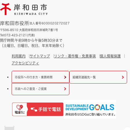
岸和田市役所
法人番号6000020272027
〒596-8510 大阪府岸和田市岸城町7番1号
Tel:072-423-2121(代表)
開庁時間:午前9時から午後5時30分まで
（土曜日、日曜日、祝日、年末年始除く）
利用案内
サイトマップ
リンク・著作権・免責事項
個人情報保護
アクセシビリティ
市役所への行き方・業務時間
組織別連絡先一覧
市政へのご意見・ご提案