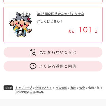
第45回全国豊かな海づくり大会
詳しくはこちら！
101
あと
日
見つからないときは
よくある質問と回答
トップページ
>
分類でさがす
>
市政情報
>
市政
>
監査
>
令和３年度
現在地
指定管理者監査の結果