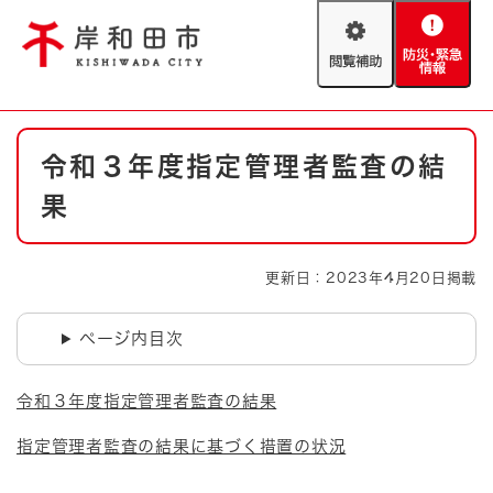
ペ
メニューを飛ばして本文へ
ー
閲
防
ジ
覧
災
の
補
・
先
助
緊
頭
Foreign language
本
急
で
防災・緊急情報
救急・消防
令和３年度指定管理者監査の結
文
情
す
報
。
果
やさしい日本語
ハザードマップ
AED設置箇所
文字サイズ
拡大
標準
更新日：2023年4月20日掲載
とじる
背景色変更
白
黒
青
ページ内目次
とじる
令和３年度指定管理者監査の結果
指定管理者監査の結果に基づく措置の状況