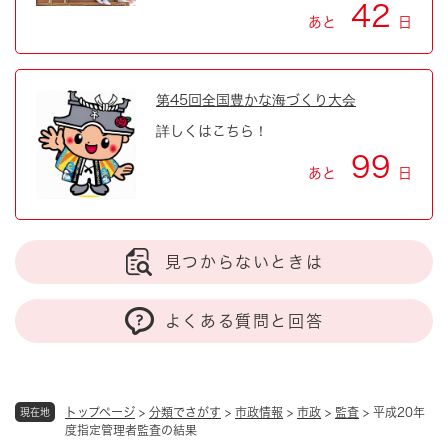
42
あと
日
第45回全国豊かな海づくり大会
詳しくはこちら！
99
あと
日
見つからないときは
よくある質問と回答
トップページ
>
分類でさがす
>
市政情報
>
市政
>
監査
>
平成20年
現在地
度指定管理者監査の結果