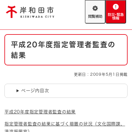
ペ
メニューを飛ばして本文へ
ー
閲
防
ジ
覧
災
の
補
・
先
助
緊
頭
Foreign language
本
急
で
防災・緊急情報
救急・消防
平成20年度指定管理者監査の
文
情
す
報
。
結果
やさしい日本語
ハザードマップ
AED設置箇所
文字サイズ
拡大
標準
更新日：2009年5月1日掲載
とじる
背景色変更
白
黒
青
ページ内目次
とじる
平成20年度指定管理者監査の結果
指定管理者監査の結果に基づく措置の状況（文化国際課、
港湾振興室）