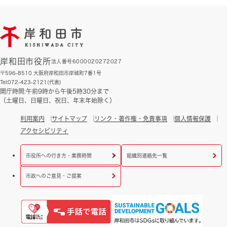
岸和田市役所
法人番号6000020272027
〒596-8510 大阪府岸和田市岸城町7番1号
Tel:072-423-2121(代表)
開庁時間:午前9時から午後5時30分まで
（土曜日、日曜日、祝日、年末年始除く）
利用案内
サイトマップ
リンク・著作権・免責事項
個人情報保護
アクセシビリティ
市役所への行き方・業務時間
組織別連絡先一覧
市政へのご意見・ご提案