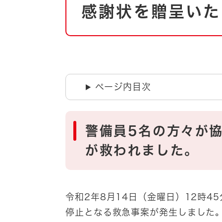
自然・環境・公園
感謝状を贈呈いた
住宅
引っ越し
おくやみ
男女共同参画
地域コミュニティ
ティア・協働
道路・河川・交通
ページ内目次
まちづくり
文化
国際交流
警備員5名の方々が
とじる
が救われました。
令和2年8月14日（金曜日）12時
停止となる救急事案が発生しました