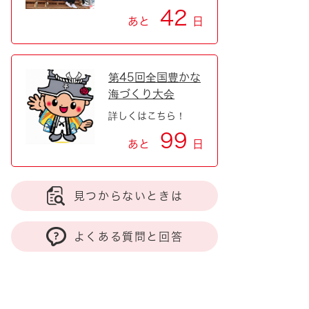
42
あと
日
第45回全国豊かな
海づくり大会
詳しくはこちら！
99
あと
日
見つからないときは
よくある質問と回答