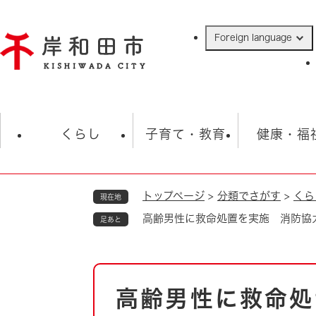
ペ
ー
Foreign language
ジ
の
先
頭
で
防災・緊急情報
救急・消防
ハ
す
くらし
子育て・教育
健康・福
。
トップページ
>
分類でさがす
>
くら
現在地
相談
学校
住民票・戸籍
観光
福祉・
高齢男性に救命処置を実施 消防協
足あと
税金
保険・年金
歴史
ごみ・衛生・動物
救急・消防
本
高齢男性に救命処
防災・防犯
文
上水道・下水道