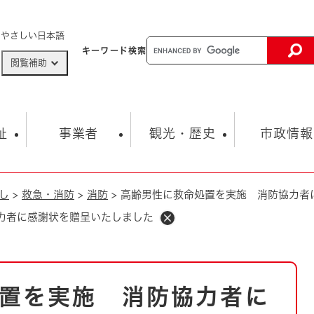
メニューを飛ばして本文へ
やさしい日本語
キーワード
検索
閲覧補助
ザードマップ
AED設置箇所
祉
事業者
観光・歴史
市政情報
し
>
救急・消防
>
消防
>
高齢男性に救命処置を実施 消防協力者
健康・生活
子育て
市の概要
入札・契約情報
観光スポット
生涯学習・スポーツ
オープンデータ
総合計画
まちづくり・協働
力者に感謝状を贈呈いたしました
行財政
産業振興
動画情報
人権・平和
税金
とじる
とじる
市政
環境
職員採用情報
福祉・介護
とじる
置を実施 消防協力者に
市役所・施設の案内