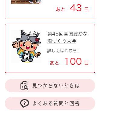
43
あと
日
第45回全国豊かな
海づくり大会
詳しくはこちら！
100
あと
日
見つからないときは
よくある質問と回答