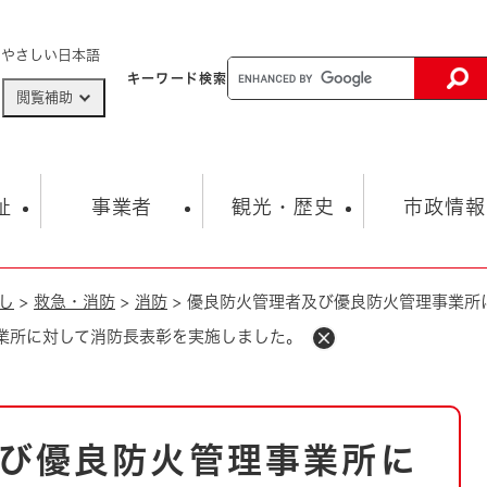
メニューを飛ばして本文へ
やさしい日本語
キーワード
検索
閲覧補助
ザードマップ
AED設置箇所
祉
事業者
観光・歴史
市政情報
し
>
救急・消防
>
消防
>
優良防火管理者及び優良防火管理事業所
健康・生活
子育て
市の概要
入札・契約情報
観光スポット
生涯学習・スポーツ
オープンデータ
総合計画
まちづくり・協働
業所に対して消防長表彰を実施しました。
行財政
産業振興
動画情報
人権・平和
税金
とじる
とじる
市政
環境
職員採用情報
福祉・介護
とじる
び優良防火管理事業所に
市役所・施設の案内