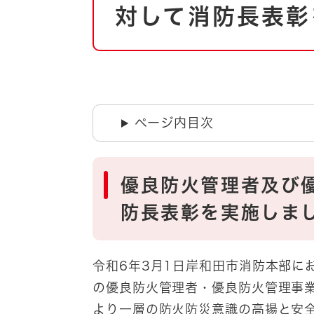
自然・環境・公園
対して消防長表彰
住宅
引っ越し
おくやみ
男女共同参画
地域コミュニティ
ティア・協働
道路・河川・交通
ページ内目次
まちづくり
文化
国際交流
優良防火管理者及び
とじる
防長表彰を実施しま
令和6年3月1日岸和田市消防本部に
の優良防火管理者・優良防火管理事
より一層の防火防災意識の高揚と安