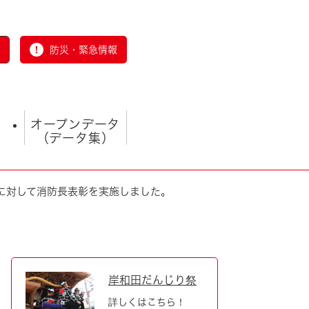
防災・緊急情報
オープンデータ
（データ集）
に対して消防長表彰を実施しました。
とじる
岸和田だんじり祭
詳しくはこちら！