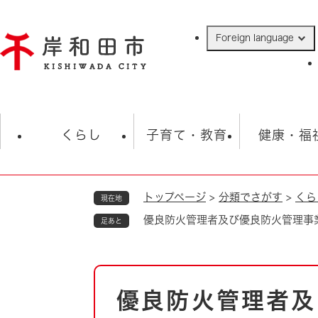
ペ
ー
Foreign language
ジ
の
先
頭
で
防災・緊急情報
救急・消防
ハ
す
くらし
子育て・教育
健康・福
。
トップページ
>
分類でさがす
>
くら
現在地
相談
学校
住民票・戸籍
観光
福祉・
優良防火管理者及び優良防火管理事
足あと
税金
保険・年金
歴史
ごみ・衛生・動物
救急・消防
本
優良防火管理者及
防災・防犯
文
上水道・下水道