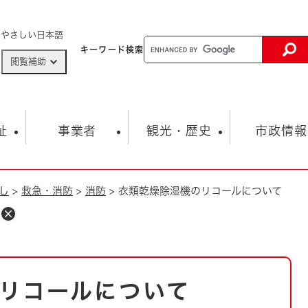
メニューを飛ばして本文へ
やさしい日本語
キーワード
検索
閲覧補助
ザードマップ
AED設置箇所
祉
事業者
観光・歴史
市政情報
し
>
救急・消防
>
消防
>
衣類乾燥除湿機のリコールについて
健康・生活
子育て
市の概要
入札・契約情報
観光スポット
生涯学習・スポーツ
オープンデータ
総合計画
まちづくり・協働
行財政
産業振興
動画情報
人権・平和
税金
とじる
とじる
市政
環境
職員採用情報
福祉・介護
とじる
リコールについて
市役所・施設の案内