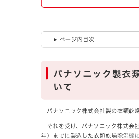
自然・環境・公園
住宅
引っ越し
おくやみ
男女共同参画
地域コミュニティ
ページ内目次
ティア・協働
道路・河川・交通
まちづくり
文化
国際交流
パナソニック製衣
いて
とじる
パナソニック株式会社製の衣類乾燥
それを受け、パナソニック株式会社は
年）までに製造した衣類乾燥除湿機