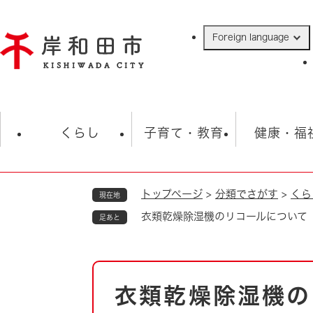
ペ
ー
Foreign language
ジ
の
先
頭
で
防災・緊急情報
救急・消防
ハ
す
くらし
子育て・教育
健康・福
。
トップページ
>
分類でさがす
>
くら
現在地
相談
学校
住民票・戸籍
観光
福祉・
衣類乾燥除湿機のリコールについて
足あと
税金
保険・年金
歴史
ごみ・衛生・動物
救急・消防
本
衣類乾燥除湿機の
防災・防犯
文
上水道・下水道