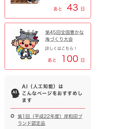
43
あと
日
第45回全国豊かな
海づくり大会
詳しくはこちら！
100
あと
日
AI（人工知能）は
こんなページをおすすめし
ます
第1回（平成22年度）岸和田ブ
ランド認定品