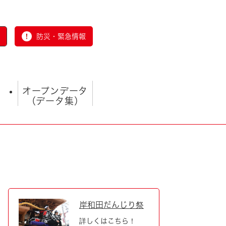
防災・緊急情報
オープンデータ
（データ集）
とじる
岸和田だんじり祭
詳しくはこちら！