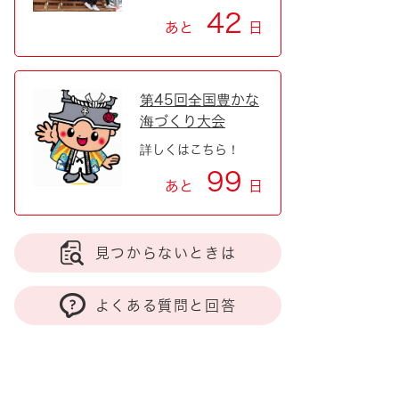
42
あと
日
第45回全国豊かな
海づくり大会
詳しくはこちら！
99
あと
日
見つからないときは
よくある質問と回答