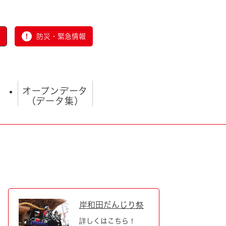
防災・緊急情報
オープンデータ
（データ集）
とじる
岸和田だんじり祭
詳しくはこちら！