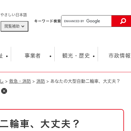
メニューを飛ばして本文へ
やさしい日本語
キーワード
検索
閲覧補助
ザードマップ
AED設置箇所
祉
事業者
観光・歴史
市政情報
し
>
救急・消防
>
消防
>
あなたの大型自動二輪車、大丈夫？
健康・生活
子育て
市の概要
入札・契約情報
観光スポット
生涯学習・スポーツ
オープンデータ
総合計画
まちづくり・協働
行財政
産業振興
動画情報
人権・平和
税金
とじる
とじる
市政
環境
職員採用情報
福祉・介護
とじる
二輪車、大丈夫？
市役所・施設の案内