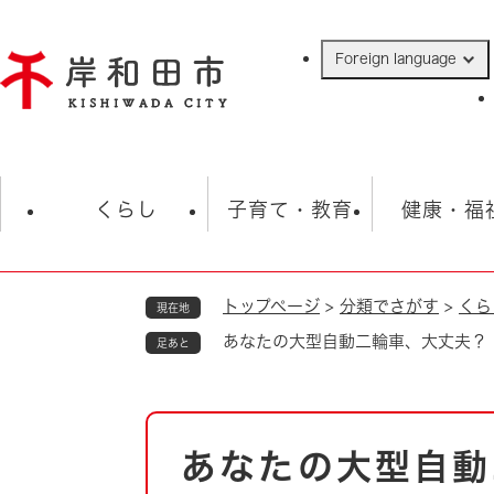
ペ
ー
Foreign language
ジ
の
先
頭
で
防災・緊急情報
救急・消防
ハ
す
くらし
子育て・教育
健康・福
。
トップページ
>
分類でさがす
>
くら
現在地
相談
学校
住民票・戸籍
観光
福祉・
あなたの大型自動二輪車、大丈夫？
足あと
税金
保険・年金
歴史
ごみ・衛生・動物
救急・消防
本
あなたの大型自動
防災・防犯
文
上水道・下水道