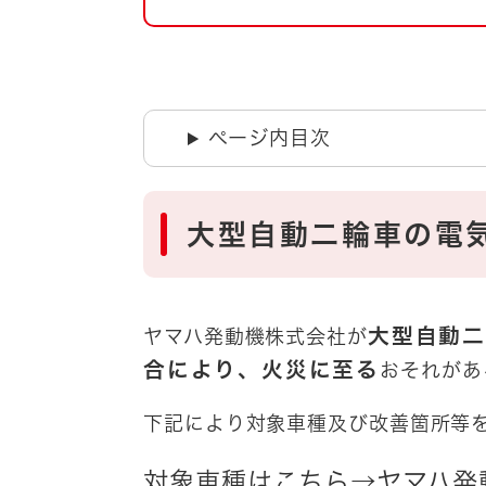
自然・環境・公園
住宅
引っ越し
おくやみ
男女共同参画
地域コミュニティ
ページ内目次
ティア・協働
道路・河川・交通
まちづくり
大型自動二輪車の電
文化
国際交流
とじる
大型自動二
ヤマハ発動機株式会社が
合により、火災に至る
おそれがあ
下記により対象車種及び改善箇所等
対象車種はこちら→
ヤマハ発