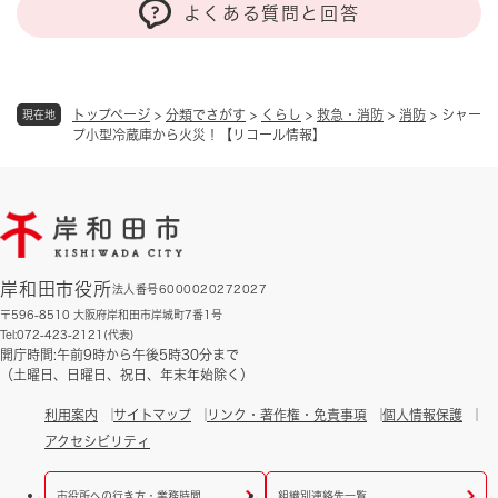
よくある質問と回答
トップページ
>
分類でさがす
>
くらし
>
救急・消防
>
消防
>
シャー
現在地
プ小型冷蔵庫から火災！【リコール情報】
岸和田市役所
法人番号6000020272027
〒596-8510 大阪府岸和田市岸城町7番1号
Tel:072-423-2121(代表)
開庁時間:午前9時から午後5時30分まで
（土曜日、日曜日、祝日、年末年始除く）
利用案内
サイトマップ
リンク・著作権・免責事項
個人情報保護
アクセシビリティ
市役所への行き方・業務時間
組織別連絡先一覧