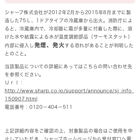
シャープ株式会社が2012年2月から2015年8月までに製
造した75Ｌ、1ドアタイプの冷蔵庫から出火。消防庁によ
ると、冷蔵庫内で、冷却器に霜が多量に付着した際に、溶
けた水や結露による水が温度調節部品（サーモスタット）
発煙、発火
内部に侵入し
する恐れがあることが判明した
とのこと。
当該製品についての詳細にあってはこちらの問い合わせ先
を参照ください。
Ｕｒｌ：
http://www.sharp.co.jp/support/announce/sj_info_
150907.html
電話番号：0120－404－511
上記詳細内容をご確認の上、対象製品の場合はご使用を中
止していただき、シャープホームページから受付窓口へ電