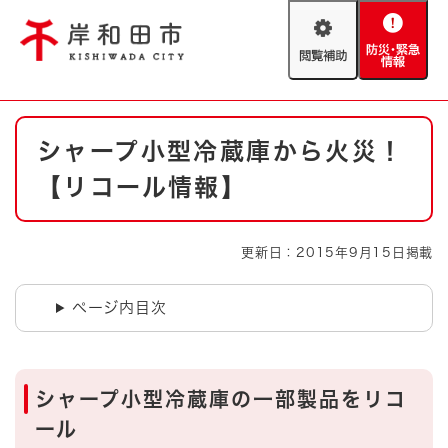
ペ
メニューを飛ばして本文へ
ー
閲
防
ジ
覧
災
の
補
・
先
助
緊
頭
Foreign language
本
急
で
防災・緊急情報
救急・消防
シャープ小型冷蔵庫から火災！
文
情
す
報
。
【リコール情報】
やさしい日本語
ハザードマップ
AED設置箇所
文字サイズ
拡大
標準
更新日：2015年9月15日掲載
とじる
背景色変更
白
黒
青
ページ内目次
とじる
シャープ小型冷蔵庫の一部製品をリコ
ール