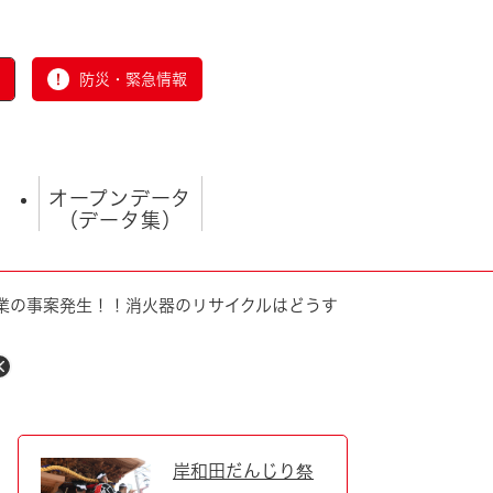
防災・緊急情報
オープンデータ
（データ集）
業の事案発生！！消火器のリサイクルはどうす
とじる
岸和田だんじり祭