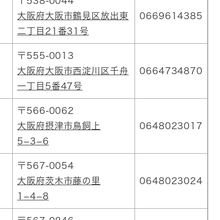
〒538-0044
大阪府大阪市鶴見区放出東
0669614385
二丁目21番31号
〒555-0013
大阪府大阪市西淀川区千舟
0664734870
一丁目5番47号
〒566-0062
大阪府摂津市鳥飼上
0648023017
5−3−6
〒567-0054
大阪府茨木市藤の里
0648023024
1−4−8