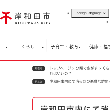
ペ
ー
Foreign language
ジ
の
先
頭
で
防災・緊急情報
救急・消防
ハ
す
くらし
子育て・教育
健康・福
。
トップページ
>
分類でさがす
>
くら
現在地
相談
学校
住民票・戸籍
観光
福祉・
ればいいの？
税金
保険・年金
歴史
岸和田市内にて消火器の悪質な訪問
足あと
ごみ・衛生・動物
救急・消防
本
防災・防犯
上水道・下水道
岸和田市内にて消
文