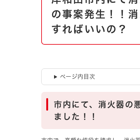
自然・環境・公園
住宅
の事案発生！！消
引っ越し
おくやみ
すればいいの？
男女共同参画
地域コミュニティ
ティア・協働
道路・河川・交通
まちづくり
文化
国際交流
ページ内目次
とじる
市内にて、消火器の
ました！！