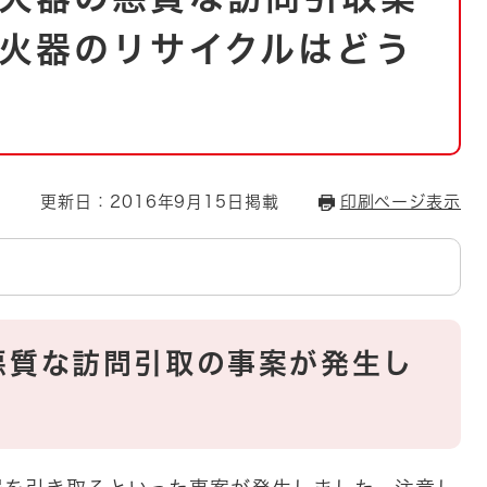
とじる
火器のリサイクルはどう
とじる
・ボラン
更新日：2016年9月15日掲載
印刷ページ表示
悪質な訪問引取の事案が発生し