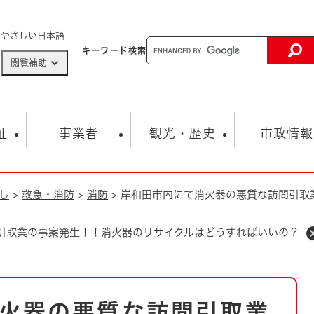
メニューを飛ばして本文へ
やさしい日本語
キーワード
検索
閲覧補助
ザードマップ
AED設置箇所
祉
事業者
観光・歴史
市政情報
し
>
救急・消防
>
消防
>
岸和田市内にて消火器の悪質な訪問引取
健康・生活
子育て
市の概要
入札・契約情報
観光スポット
生涯学習・スポーツ
オープンデータ
総合計画
まちづくり・協働
行財政
産業振興
動画情報
人権・平和
税金
引取業の事案発生！！消火器のリサイクルはどうすればいいの？
とじる
とじる
市政
環境
職員採用情報
福祉・介護
とじる
市役所・施設の案内
火器の悪質な訪問引取業