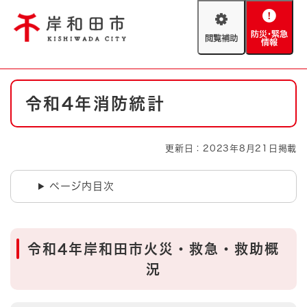
ペ
メニューを飛ばして本文へ
ー
閲
防
ジ
覧
災
の
補
・
先
助
緊
頭
Foreign language
本
急
で
防災・緊急情報
救急・消防
令和4年消防統計
文
情
す
報
。
やさしい日本語
ハザードマップ
AED設置箇所
更新日：2023年8月21日掲載
文字サイズ
拡大
標準
とじる
ページ内目次
背景色変更
白
黒
青
とじる
令和4年岸和田市火災・救急・救助概
況