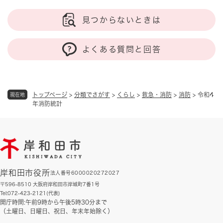
見つからないときは
よくある質問と回答
トップページ
>
分類でさがす
>
くらし
>
救急・消防
>
消防
>
令和4
現在地
年消防統計
岸和田市役所
法人番号6000020272027
〒596-8510 大阪府岸和田市岸城町7番1号
Tel:072-423-2121(代表)
開庁時間:午前9時から午後5時30分まで
（土曜日、日曜日、祝日、年末年始除く）