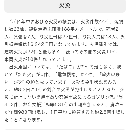
火災
令和4年中における火災の概要は、火災件数44件、焼損
棟数23棟、建物焼損床面積188平方メートルで、死者2
人、負傷者7人、り災世帯は22世帯、り災人員は43人、火
災損害額は16,242千円となっています。火災種別では、
建物火災が22件と最も多く、続いてその他の火災11件、
車両火災が10件となっています。
出火原因については、「たばこ」が9件で最も多く、続
いて「たき火」が5件、「電気機器」が4件、「放火の疑
い」が3件の順となっています。火災の発生状況をみる
と、約8.3日に1件の割合で火災が発生したこととなり、火
災に計上しない燃焼事故や交通事故によるガソリン流出等
452件、救急支援活動等531件の出場を加えると、消防車
が年間983回出場し、1日平均に換算すると約2.8回出場し
たことになります。