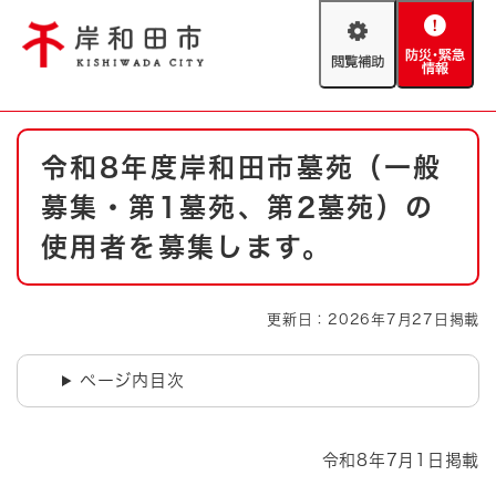
ペ
メニューを飛ばして本文へ
ー
閲
防
ジ
覧
災
の
補
・
先
助
緊
頭
Foreign language
本
急
で
防災・緊急情報
救急・消防
令和8年度岸和田市墓苑（一般
文
情
す
報
。
募集・第1墓苑、第2墓苑）の
やさしい日本語
ハザードマップ
AED設置箇所
使用者を募集します。
文字サイズ
拡大
標準
とじる
更新日：2026年7月27日掲載
背景色変更
白
黒
青
ページ内目次
とじる
令和8年7月1日掲載