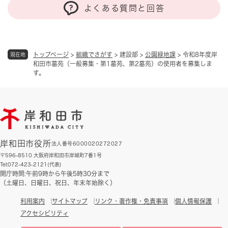
よくある質問と回答
トップページ
>
組織でさがす
>
建設部
>
公園緑地課
>
令和8年度岸
現在地
和田市墓苑（一般募集・第1墓苑、第2墓苑）の使用者を募集しま
す。
岸和田市役所
法人番号6000020272027
〒596-8510 大阪府岸和田市岸城町7番1号
Tel:072-423-2121(代表)
開庁時間:午前9時から午後5時30分まで
（土曜日、日曜日、祝日、年末年始除く）
利用案内
サイトマップ
リンク・著作権・免責事項
個人情報保護
アクセシビリティ