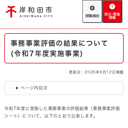
ペ
メニューを飛ばして本文へ
ー
閲
防
ジ
覧
災
の
補
・
先
助
緊
頭
Foreign language
本
急
で
防災・緊急情報
救急・消防
事務事業評価の結果について
文
情
す
報
。
(令和7年度実施事業)
やさしい日本語
ハザードマップ
AED設置箇所
文字サイズ
拡大
標準
更新日：2026年6月12日掲載
とじる
背景色変更
白
黒
青
ページ内目次
とじる
令和7年度に実施した事務事業の評価結果（事務事業評価
シート）について、以下のとおり公表します。