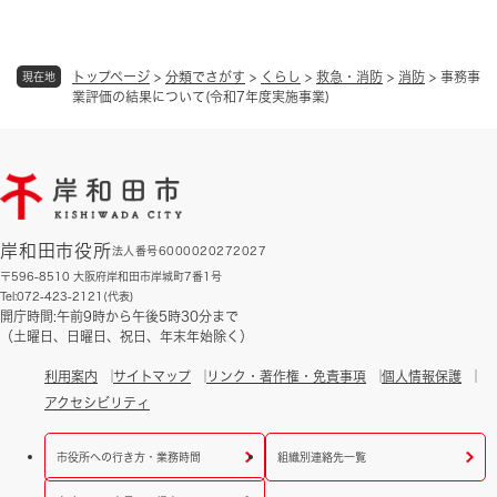
トップページ
>
分類でさがす
>
くらし
>
救急・消防
>
消防
>
事務事
現在地
業評価の結果について(令和7年度実施事業)
岸和田市役所
法人番号6000020272027
〒596-8510 大阪府岸和田市岸城町7番1号
Tel:072-423-2121(代表)
開庁時間:午前9時から午後5時30分まで
（土曜日、日曜日、祝日、年末年始除く）
利用案内
サイトマップ
リンク・著作権・免責事項
個人情報保護
アクセシビリティ
市役所への行き方・業務時間
組織別連絡先一覧