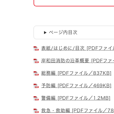
自然・環境・公園
住宅
引っ越し
おくやみ
男女共同参画
地域コミュニティ
ページ内目次
ティア・協働
道路・河川・交通
まちづくり
表紙/はじめに/目次 [PDFファイ
文化
国際交流
岸和田消防の沿革概要 [PDFファイ
総務編 [PDFファイル／837KB]
とじる
予防編 [PDFファイル／469KB]
警備編 [PDFファイル／1.2MB]
救急・救助編 [PDFファイル／78