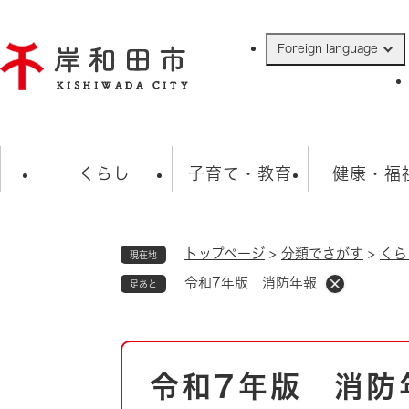
ペ
ー
Foreign language
ジ
の
先
頭
で
防災・緊急情報
救急・消防
ハ
す
くらし
子育て・教育
健康・福
。
トップページ
>
分類でさがす
>
くら
現在地
相談
学校
住民票・戸籍
観光
福祉・
令和7年版 消防年報
足あと
税金
保険・年金
歴史
ごみ・衛生・動物
救急・消防
本
令和7年版 消防
防災・防犯
文
上水道・下水道