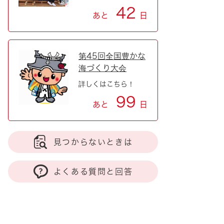
42
あと
日
第45回全国豊かな
海づくり大会
詳しくはこちら！
99
あと
日
見つからないときは
よくある質問と回答