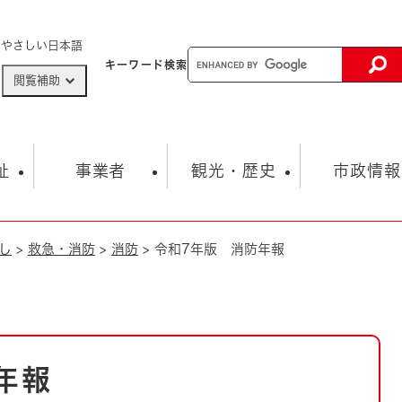
メニューを飛ばして本文へ
やさしい日本語
キーワード
検索
閲覧補助
ザードマップ
AED設置箇所
祉
事業者
観光・歴史
市政情報
し
>
救急・消防
>
消防
>
令和7年版 消防年報
健康・生活
子育て
市の概要
入札・契約情報
観光スポット
生涯学習・スポーツ
オープンデータ
総合計画
まちづくり・協働
行財政
産業振興
動画情報
人権・平和
税金
とじる
とじる
市政
環境
職員採用情報
福祉・介護
とじる
年報
市役所・施設の案内