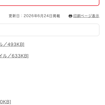
とじる
とじる
更新日：2026年6月24日掲載
印刷ページ表示
・ボラン
ル／493KB]
ル／633KB]
0KB]