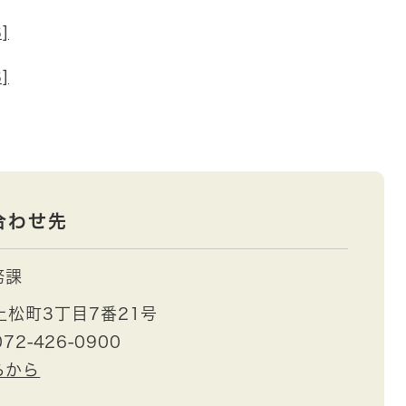
]
]
合わせ先
務課
松町3丁目7番21号
72-426-0900
らから