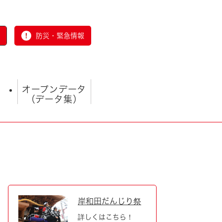
防災・緊急情報
オープンデータ
（データ集）
とじる
岸和田だんじり祭
詳しくはこちら！