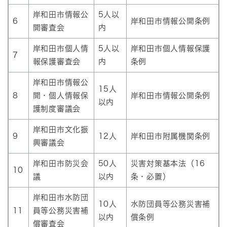
岸和田市情報公
5人以
6
岸和田市情報公開条例
開審査会
内
岸和田市個人情
5人以
岸和田市個人情報保護
7
報保護審査会
内
条例
岸和田市情報公
15人
8
開・個人情報保
岸和田市情報公開条例
以内
護制度審議会
岸和田市文化振
9
12人
岸和田市附属機関条例
興審議会
岸和田市防災会
50人
災害対策基本法（16
10
議
以内
条・必置）
岸和田市水防団
10人
水防団員等公務災害補
11
員等公務災害補
以内
償条例
償審査会