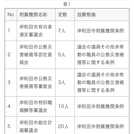
表1
No
附属機関名称
定数
設置根拠
岸和田市有功者
1
7人
岸和田市附属機関条例
選定審議会
岸和田市公務災
議会の議員その他非常
2
害補償等認定委
5人
勤の職員の公務災害補
員会
償等に関する条例
議会の議員その他非常
岸和田市公務災
3
3人
勤の職員の公務災害補
害補償等審査会
償等に関する条例
岸和田市特別職
4
10人
岸和田市附属機関条例
報酬等審議会
岸和田市総合計
5
20人
岸和田市附属機関条例
画審議会