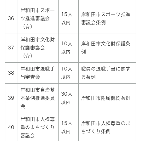
岸和田市スポー
15人
岸和田市スポーツ推進
36
ツ推進審議会
以内
審議会条例
（☆）
岸和田市文化財
10人
岸和田市文化財保護条
37
保護審議会
以内
例
（☆）
岸和田市退職手
10人
職員の退職手当に関す
38
当審査会
以内
る条例
岸和田市自治基
30人
39
本条例推進委員
岸和田市附属機関条例
以内
会
岸和田市人権尊
15人
岸和田市人権尊重のま
40
重のまちづくり
以内
ちづくり条例
審議会