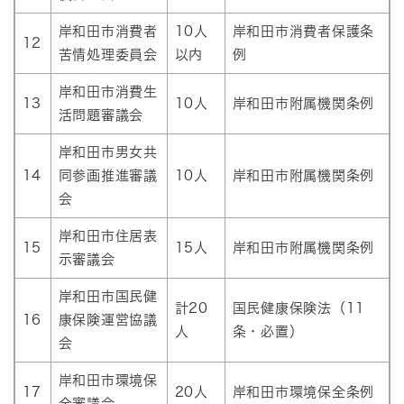
岸和田市消費者
10人
岸和田市消費者保護条
12
苦情処理委員会
以内
例
岸和田市消費生
13
10人
岸和田市附属機関条例
活問題審議会
岸和田市男女共
14
同参画推進審議
10人
岸和田市附属機関条例
会
岸和田市住居表
15
15人
岸和田市附属機関条例
示審議会
岸和田市国民健
計20
国民健康保険法（11
16
康保険運営協議
人
条・必置）
会
岸和田市環境保
17
20人
岸和田市環境保全条例
全審議会