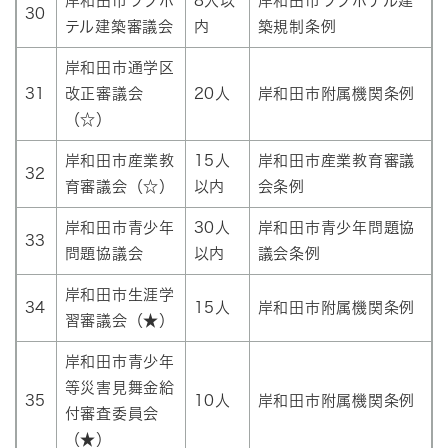
岸和田市ラブホ
8人以
岸和田市ラブホテル建
30
テル建築審議会
内
築規制条例
岸和田市通学区
31
改正審議会
20人
岸和田市附属機関条例
（☆）
岸和田市産業教
15人
岸和田市産業教育審議
32
育審議会（☆）
以内
会条例
岸和田市青少年
30人
岸和田市青少年問題協
33
問題協議会
以内
議会条例
岸和田市生涯学
34
15人
岸和田市附属機関条例
習審議会（★）
岸和田市青少年
等災害見舞金給
35
10人
岸和田市附属機関条例
付審査委員会
（★）