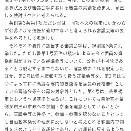
障比率1割という設定である。今後、この条例の施行後の
応募状況及び審議会等における審議の実績を踏まえ、見直
しを検討すべきと考えられる。
条例第3条第1項ただし書は、同項本文の規定にかかわら
ず公募による選任が適切でないと考えられる審議会等の要
件を各号として規定した。
それぞれの要件に該当する審議会等は、規則第3条に列
挙した。ただし書第1号要件の規定による法令で委員の資
格制限がされている審議会等について、公募が不可能であ
ることは規定するまでもないが、確認的にこれを規定した
ほか、第2号は個人情報を取り扱う審議会等を、第3号は法
令によって特に高度な専門的技能等を委員の資格要件とし
ている審議会等を公募の対象外とした。第4号は、裁量規
定ともいうべき基準となるが、これについても自治基本条
例が市民の市政への参加・参画を理念としていることか
ら、審議会等の性格上、参加・参画を認めないこととして
も自治基本条例の理念に反しないと考えられる範囲内で例
外を求めようとする趣旨であり、この趣旨に反するような