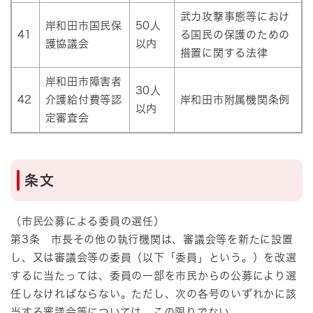
武力攻撃事態等におけ
岸和田市国民保
50人
41
る国民の保護のための
護協議会
以内
措置に関する法律
岸和田市障害者
30人
42
介護給付費等認
岸和田市附属機関条例
以内
定審査会
条文
（市民公募による委員の選任）
第3条 市長その他の執行機関は、審議会等を新たに設置
し、又は審議会等の委員（以下「委員」という。）を改選
するに当たっては、委員の一部を市民からの公募により選
任しなければならない。ただし、次の各号のいずれかに該
当する審議会等については、この限りでない。