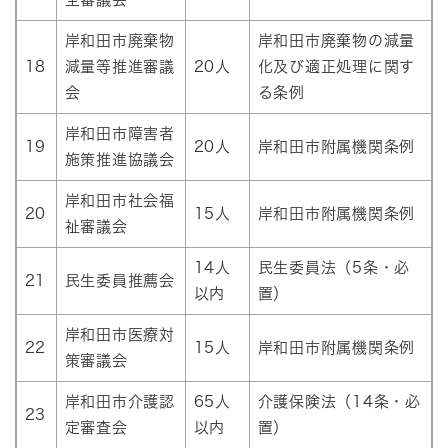
岸和田市廃棄物
岸和田市廃棄物の減量
18
減量等推進審議
20人
化及び適正処理に関す
会
る条例
岸和田市障害者
19
20人
岸和田市附属機関条例
施策推進協議会
岸和田市社会福
20
15人
岸和田市附属機関条例
祉審議会
14人
民生委員法（5条・必
21
民生委員推薦会
以内
置）
岸和田市医療対
22
15人
岸和田市附属機関条例
策審議会
岸和田市介護認
65人
介護保険法（14条・必
23
定審査会
以内
置）