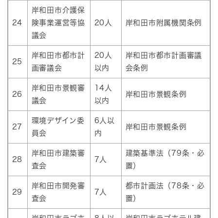
岸和田市介護保
24
険事業運営等協
20人
岸和田市附属機関条例
議会
岸和田市都市計
20人
岸和田市都市計画審議
25
画審議会
以内
会条例
岸和田市景観審
14人
26
岸和田市景観条例
議会
以内
環境デザイン委
6人以
27
岸和田市景観条例
員会
内
岸和田市建築審
建築基準法（79条・必
28
7人
査会
置）
岸和田市開発審
都市計画法（78条・必
29
7人
査会
置）