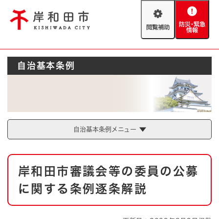
ペ
メニューを飛ばして本文へ
ー
閲
防
ジ
覧
災
の
補
・
先
助
緊
頭
Foreign language
自治基本条例
急
で
防災・緊急情報
救急・消防
情
す
報
。
やさしい日本語
ハザードマップ
AED設置箇所
文字サイズ
拡大
標準
とじる
自治基本条例メニュー
背景色変更
白
黒
青
本
岸和田市審議会等の委員の公募
文
とじる
に関する条例逐条解説