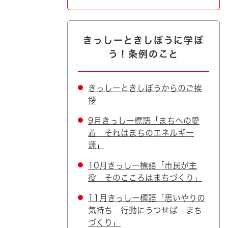
きっしーときしぼうに学ぼ
う！条例のこと
きっしーときしぼうからのご挨
拶
9月きっしー標語「まちへの愛
着 それはまちのエネルギー
源」
10月きっしー標語「市民が主
役 そのこころはまちづくり」
11月きっしー標語「思いやりの
気持ち 行動にうつせば まち
づくり」