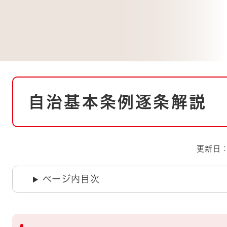
とじる
とじる
・ボラン
本
自治基本条例逐条解説
文
更新日：
ページ内目次