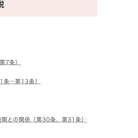
説
第7条）
1条―第13条）
関との関係（第30条、第31条）