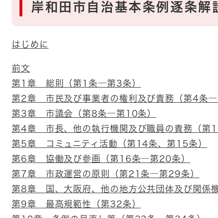
岸和田市自治基本条例逐条解
はじめに
前文
第1章 総則（第1条―第3条）
第2章 市民及び事業者の権利及び責務（第4条―
第3章 市議会（第8条―第10条）
第4章 市長、他の執行機関及び職員の責務（第1
第5章 コミュニティ活動（第14条、第15条）
第6章 協働及び参画（第16条―第20条）
第7章 市政運営の原則（第21条―第29条）
第8章 国、大阪府、他の地方公共団体及び関係機
第9章 最高規範性（第32条）