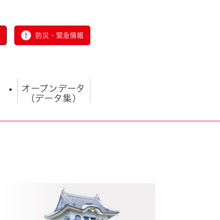
防災・緊急情報
オープンデータ
（データ集）
とじる