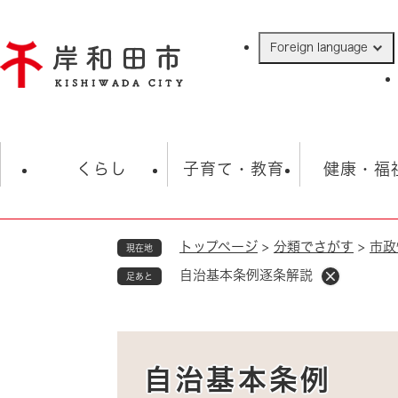
ペ
ー
Foreign language
ジ
の
先
頭
で
防災・緊急情報
救急・消防
ハ
す
くらし
子育て・教育
健康・福
。
トップページ
>
分類でさがす
>
市政
現在地
相談
学校
住民票・戸籍
観光
福祉・
自治基本条例逐条解説
足あと
税金
保険・年金
歴史
ごみ・衛生・動物
救急・消防
防災・防犯
上水道・下水道
自治基本条例