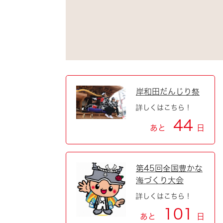
自然・環境・公園
住宅
引っ越し
おくやみ
男女共同参画
地域コミュニティ
ティア・協働
道路・河川・交通
まちづくり
岸和田だんじり祭
詳しくはこちら！
文化
国際交流
44
あと
日
とじる
第45回全国豊かな
海づくり大会
詳しくはこちら！
101
あと
日