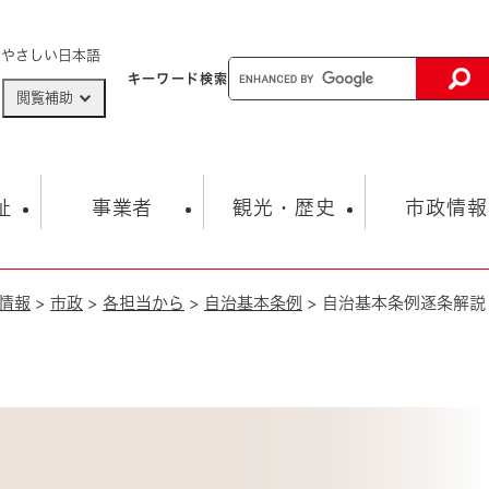
メニューを飛ばして本文へ
やさしい日本語
キーワード
検索
閲覧補助
ザードマップ
AED設置箇所
祉
事業者
観光・歴史
市政情報
情報
>
市政
>
各担当から
>
自治基本条例
>
自治基本条例逐条解説
健康・生活
子育て
市の概要
入札・契約情報
観光スポット
生涯学習・スポーツ
オープンデータ
総合計画
まちづくり・協働
行財政
産業振興
動画情報
人権・平和
税金
とじる
とじる
市政
環境
職員採用情報
福祉・介護
とじる
市役所・施設の案内