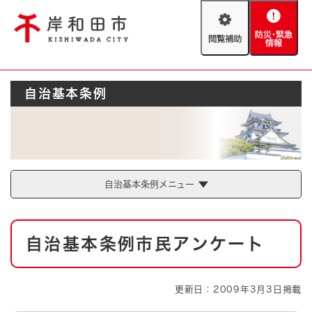
ペ
メニューを飛ばして本文へ
ー
閲
防
ジ
覧
災
の
補
・
先
助
緊
頭
Foreign language
自治基本条例
急
で
防災・緊急情報
救急・消防
情
す
報
。
やさしい日本語
ハザードマップ
AED設置箇所
文字サイズ
拡大
標準
とじる
自治基本条例メニュー
背景色変更
白
黒
青
本
自治基本条例市民アンケート
文
とじる
更新日：2009年3月3日掲載