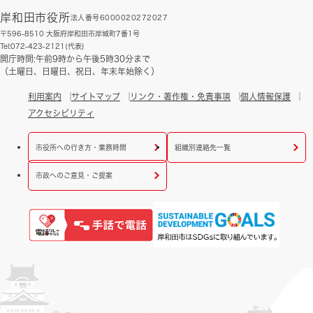
岸和田市役所
法人番号6000020272027
〒596-8510 大阪府岸和田市岸城町7番1号
Tel:072-423-2121(代表)
開庁時間:午前9時から午後5時30分まで
（土曜日、日曜日、祝日、年末年始除く）
利用案内
サイトマップ
リンク・著作権・免責事項
個人情報保護
アクセシビリティ
市役所への行き方・業務時間
組織別連絡先一覧
市政へのご意見・ご提案