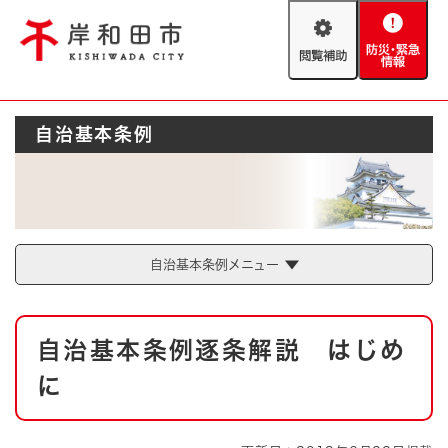
ペ
メニューを飛ばして本文へ
ー
閲
防
ジ
覧
災
の
補
・
先
助
緊
頭
Foreign language
自治基本条例
急
で
防災・緊急情報
救急・消防
情
す
報
。
やさしい日本語
ハザードマップ
AED設置箇所
文字サイズ
拡大
標準
とじる
自治基本条例メニュー
背景色変更
白
黒
青
本
自治基本条例逐条解説 はじめ
文
とじる
に