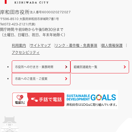
岸和田市役所
法人番号6000020272027
〒596-8510 大阪府岸和田市岸城町7番1号
Tel:072-423-2121(代表)
開庁時間:午前9時から午後5時30分まで
（土曜日、日曜日、祝日、年末年始除く）
利用案内
サイトマップ
リンク・著作権・免責事項
個人情報保護
アクセシビリティ
市役所への行き方・業務時間
組織別連絡先一覧
市政へのご意見・ご提案