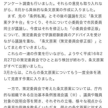
アンケート調査も行いました。それらの意見も取り入れな
がら、8月から具体的な条文原案の作成に入りました。
まず、先の「条例私案」とその後の議論を元に「条文原
案タタキ台」をつくり、それについて小委員会で市民委員
同士が議論し、今度はそれを修正した「小委員会修正版」
について、策定委員会で学識経験委員のアドバイスを受け
ながら議論を重ね、「条文原案（策定委員会修正版）」と
してまとめていきました。
これらの一連の作業を行いながら、ようやく平成16年2
月27日の策定委員会でひととおり検討が終わり、条文原案
がすべて出揃いました。
3月からは、これらの条文原案についてもう一度全体を通
して見直す作業に入りました。
一方で、策定委員会で考えた条文原案については、庁内
的な組織である自治基本条例推進会議（※）、議員や職員
対象の説明会等を開き、それぞれの立場、様々な視点から
の意見や指摘を数多くいただき、個々の条文原案に対する