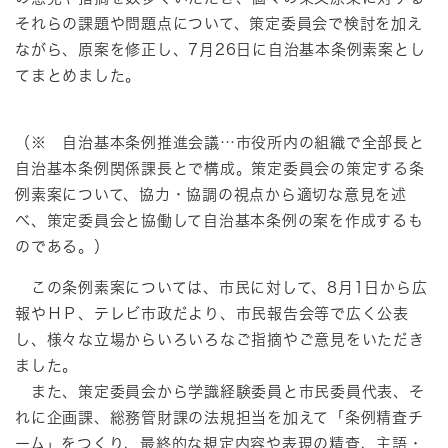
それらの課題や問題点について、策定委員会で検討を加え
ながら、原案を修正し、7月26日に自治基本条例素案とし
てまとめました。
（※ 自治基本条例推進会議…市役所内の組織で全部長と
自治基本条例関係課長とで構成。策定委員会の策定する条
例素案について、協力・協調の視点から適切な意見を述
べ、策定委員会と協働して自治基本条例の案を作成するも
のである。）
この条例素案については、市民に対して、8月1日から広
報やＨＰ、テレビ市政だより、市民報告会等で広く公表
し、様々な立場からいろいろなご指摘やご意見をいただき
ました。
また、策定委員会から学識経験委員と市民委員代表、そ
れに企画課、総務管財課の法規担当を加えて「条例精査チ
ーム」をつくり、最終的な規定内容や表現の精査、主語・