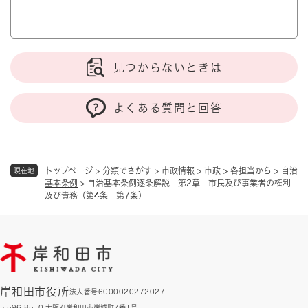
見つからないときは
よくある質問と回答
トップページ
>
分類でさがす
>
市政情報
>
市政
>
各担当から
>
自治
現在地
基本条例
>
自治基本条例逐条解説 第2章 市民及び事業者の権利
及び責務（第4条ー第7条）
岸和田市役所
法人番号6000020272027
〒596-8510 大阪府岸和田市岸城町7番1号