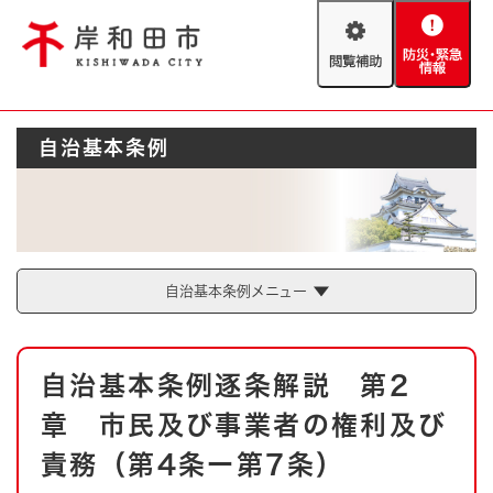
ペ
メニューを飛ばして本文へ
ー
閲
防
ジ
覧
災
の
補
・
先
助
緊
頭
Foreign language
自治基本条例
急
で
防災・緊急情報
救急・消防
情
す
報
。
やさしい日本語
ハザードマップ
AED設置箇所
文字サイズ
拡大
標準
とじる
自治基本条例メニュー
背景色変更
白
黒
青
本
自治基本条例逐条解説 第2
文
とじる
章 市民及び事業者の権利及び
責務（第4条ー第7条）