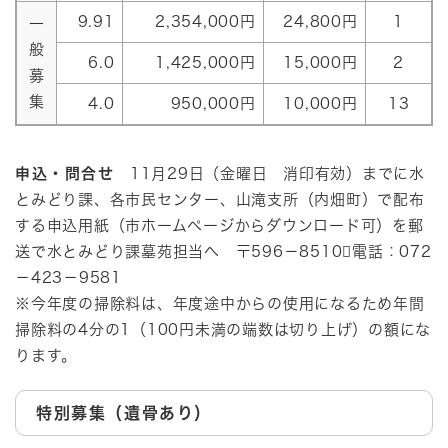
9.91
2,354,000円
24,800円
1
一
般
6.0
1,425,000円
15,000円
2
募
集
4.0
950,000円
10,000円
13
申込・問合せ
11月29日（金曜日 消印有効）までに水
とみどり課、各市民センター、山滝支所（内畑町）で配布
する申込用紙（市ホームページからダウンロード可）を郵
送で水とみどり課墓苑担当へ 〒596－8510電話：072
－423－9581​
※今年度の掃除料は、年度途中からの使用になるため年間
掃除料の4分の1（100円未満の端数は切り上げ）の額にな
ります。
特別募集（遺骨あり）