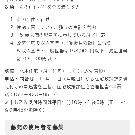
対象
次の(1)～(4)を全て満たす人
市内在住・在勤
住宅に困っていて、独立の生計を営む
15 歳未満の児童を扶養している母子世帯
公営住宅の収入基準（計算後月収額）に合う
※収入基準…一般世帯は158,000円以下、裁量世帯
は259,000円以下
募集
八木住宅（母子住宅）1戸（申込先着順）
申込・問合せ
11月11日（月曜日）から住宅政策課に備
え付けの申込書を直接、住宅政策課住宅管理担当へ電
話：072－423－9517
※申し込み受付時間は平日午前10時～午後5時（正午～午
後0時45分を除く）。
​​墓苑の使用者を募集