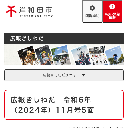
ペ
メニューを飛ばして本文へ
ー
閲
防
ジ
覧
災
の
補
・
先
助
緊
頭
Foreign language
広報きしわだ
急
で
防災・緊急情報
救急・消防
情
す
報
。
やさしい日本語
ハザードマップ
AED設置箇所
文字サイズ
拡大
標準
広報きしわだメニュー
とじる
背景色変更
白
黒
青
本
広報きしわだ 令和6年
文
とじる
（2024年）11月号5面