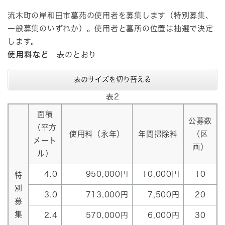
流木町の岸和田市墓苑の使用者を募集します（特別募集、
一般募集のいずれか）。使用者と墓所の位置は抽選で決定
します。
使用料など
表のとおり
表のサイズを切り替える
表2
面積
公募数
（平方
使用料（永年）
年間掃除料
（区
メート
画）
ル）
4.0
950,000円
10,000円
10
特
別
3.0
713,000円
7,500円
20
募
集
2.4
570,000円
6,000円
30