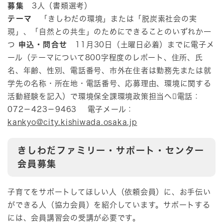
募集
3人（書類選考）
テーマ
「きしわだの環境」または「脱炭素社会の実
現」、「自然との共生」のためにできることのいずれか一
つ
申込・問合せ
11月30日（土曜日必着）までに電子メ
ール（テーマについて800字程度のレポート、住所、氏
名、年齢、性別、電話番号、市外在住者は勤務先または就
学先の名称・所在地・電話番号、応募理由、環境に関する
活動経験を記入）で環境保全課環境政策担当へ電話：
072－423－9463 電子メール：
kankyo@city.kishiwada.osaka.jp
きしわだファミリー・サポート・センター
会員募集
​​子育てをサポートしてほしい人（依頼会員）に、お手伝い
ができる人（協力会員）を紹介しています。サポートする
には、会員講習会の受講が必要です。