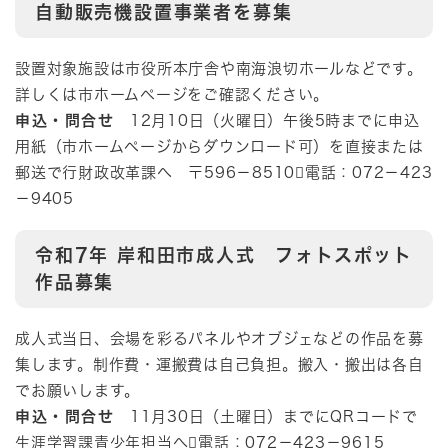
自動販売機設置事業者を募集
設置対象施設は市役所本庁舎や南海浪切ホールなどです。
詳しくは市ホームページをご確認ください。
申込・問合せ
12月10日（火曜日）​午後5時までに申込
用紙（市ホームページからダウンロード可）を直接または
郵送で行財政改革課へ 〒596－8510電話：072－423
－9405
​令和7年 岸和田市成人式 フォトスポット
作品募集​
成人式当日、会場を彩るパネルやオブジェなどの作品を募
集します。制作費・運搬費は自己負担。搬入・搬出は各自
でお願いします。
申込・問合せ
11月30日（土曜日）までにQRコードで
生涯学習課青少年担当へ電話：072－423－9615