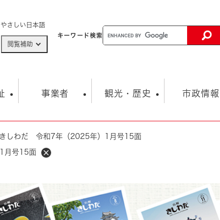
メニューを飛ばして本文へ
やさしい日本語
キーワード
検索
閲覧補助
ザードマップ
AED設置箇所
祉
事業者
観光・歴史
市政情報
きしわだ 令和7年（2025年）1月号15面
健康・生活
子育て
市の概要
入札・契約情報
観光スポット
生涯学習・スポーツ
オープンデータ
総合計画
まちづくり・協働
1月号15面
行財政
産業振興
動画情報
人権・平和
税金
とじる
とじる
市政
環境
職員採用情報
福祉・介護
とじる
市役所・施設の案内