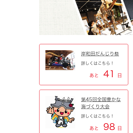
自然・環境・公園
住宅
引っ越し
おくやみ
男女共同参画
地域コミュニティ
ティア・協働
道路・河川・交通
まちづくり
岸和田だんじり祭
詳しくはこちら！
文化
国際交流
41
あと
日
とじる
第45回全国豊かな
海づくり大会
詳しくはこちら！
98
あと
日