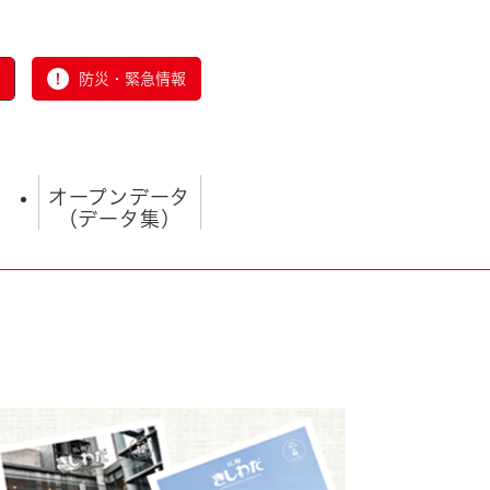
防災・緊急情報
オープンデータ
（データ集）
とじる