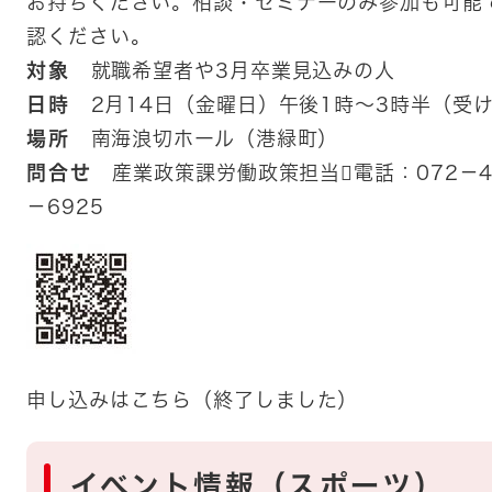
お持ちください。相談・セミナーのみ参加も可能
認ください。
対象
就職希望者や3月卒業見込みの人
日時
2月14日（金曜日）午後1時～3時半（受け
場所
南海浪切ホール（港緑町）
問合せ
産業政策課労働政策担当電話：072－42
－6925
申し込みはこちら（終了しました）
​イベント情報（スポーツ）