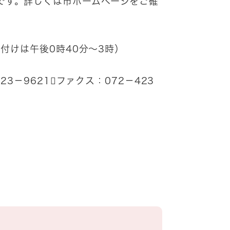
です。詳しくは市ホームページをご確
付けは午後0時40分～3時）
3－9621ファクス：072－423