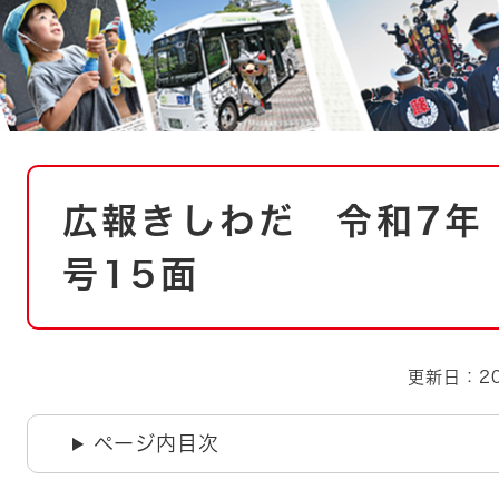
とじる
とじる
・ボラン
本
広報きしわだ 令和7年（
文
号15面
更新日：20
ページ内目次