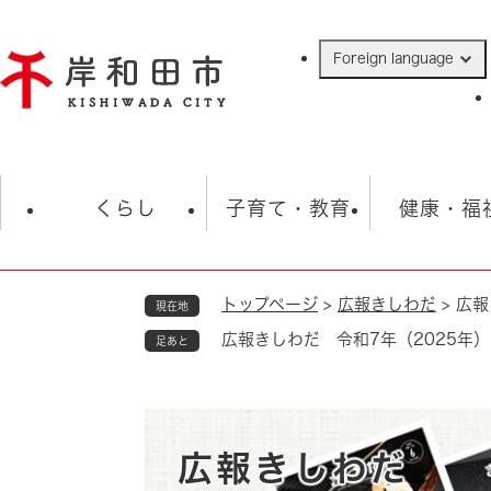
ペ
ー
Foreign language
ジ
の
先
頭
で
防災・緊急情報
救急・消防
ハ
す
くらし
子育て・教育
健康・福
。
トップページ
>
広報きしわだ
>
広報
現在地
相談
学校
住民票・戸籍
観光
福祉・
広報きしわだ 令和7年（2025年）
足あと
税金
保険・年金
歴史
ごみ・衛生・動物
救急・消防
防災・防犯
上水道・下水道
広報きしわだ