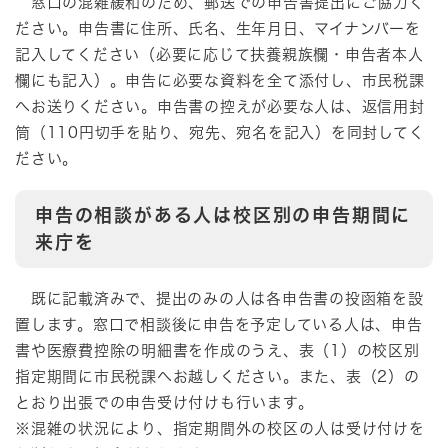
窓口の混雑緩和のため、郵送での申告書提出にご協力く
ださい。申告書に住所、氏名、生年月日、マイナンバーを
記入してください（必要に応じて扶養親族欄・申告者本人
欄にも記入）。申告に必要な資料を全て添付し、市民税課
へお送りください。申告書の控えが必要な人は、返信用封
筒（110円切手を貼り、宛先、宛名を記入）を同封してく
ださい。
申告の相談がある人は校区別の申告期間に
来庁を
既に記載済みで、提出のみの人は各申告書の投函箱を設
置します。窓口で相談後に申告を予定している人は、申告
書や医療費控除の明細書を作成のうえ、表（1）の校区別
指定期間に市民税課へお越しください。また、表（2）の
とおり出張での申告受け付けも行います。
※混雑の状況により、指定期間外の校区の人は受け付けを