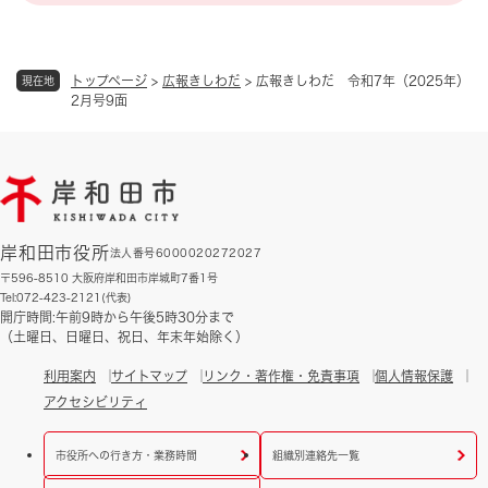
トップページ
>
広報きしわだ
>
広報きしわだ 令和7年（2025年）
現在地
2月号9面
岸和田市役所
法人番号6000020272027
〒596-8510 大阪府岸和田市岸城町7番1号
Tel:072-423-2121(代表)
開庁時間:午前9時から午後5時30分まで
（土曜日、日曜日、祝日、年末年始除く）
利用案内
サイトマップ
リンク・著作権・免責事項
個人情報保護
アクセシビリティ
市役所への行き方・業務時間
組織別連絡先一覧