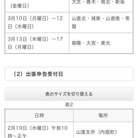
大芝・春木・城北・新条
（金曜日）
3月10日（月曜日）～12
山直北・城東・山直南・常
日（水曜日）
盤
3月13日（木曜日）～17
朝陽・大宮・東光
日（月曜日）
（2）出張申告受付日
表のサイズを切り替える
表2
日時
場所
2月19日（水曜日）午前10
山滝支所（内畑町）
時～正午