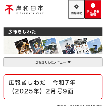
ペ
メニューを飛ばして本文へ
ー
閲
防
ジ
覧
災
の
補
・
先
助
緊
頭
Foreign language
広報きしわだ
急
で
防災・緊急情報
救急・消防
情
す
報
。
やさしい日本語
ハザードマップ
AED設置箇所
文字サイズ
拡大
標準
広報きしわだメニュー
とじる
背景色変更
白
黒
青
本
広報きしわだ 令和7年
文
とじる
（2025年）2月号9面