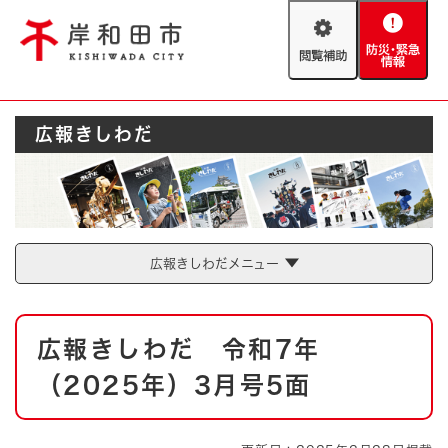
ペ
メニューを飛ばして本文へ
ー
閲
防
ジ
覧
災
の
補
・
先
助
緊
頭
Foreign language
広報きしわだ
急
で
防災・緊急情報
救急・消防
情
す
報
。
やさしい日本語
ハザードマップ
AED設置箇所
文字サイズ
拡大
標準
広報きしわだメニュー
とじる
背景色変更
白
黒
青
本
広報きしわだ 令和7年
文
とじる
（2025年）3月号5面