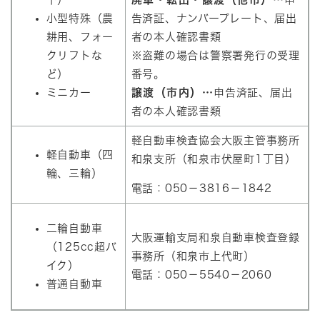
小型特殊（農
告済証、ナンバープレート、届出
耕用、フォー
者の本人確認書類
クリフトな
※盗難の場合は警察署発行の受理
ど）
番号。
ミニカー
譲渡（市内）…
申告済証、届出
者の本人確認書類
軽自動車検査協会大阪主管事務所
軽自動車（四
和泉支所（和泉市伏屋町1丁目）
輪、三輪）
電話：050－3816－1842
二輪自動車
大阪運輸支局和泉自動車検査登録
（125cc超バ
事務所（和泉市上代町）
イク）
電話：050－5540－2060
普通自動車