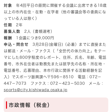
対象
年4回平日の昼間に開催する会議に出席できる18歳
以上の市内在住・在勤・在学者（他の審議会等の委員にな
っている人は除く）
任期
2年
募集人数
2人（書類選考）
報酬
1会議につき9,000円
申込・問合せ
3月28日(金曜日)（必着）までに直接また
は郵送・メール・ファクス（「全世代の体力向上」をテー
マにした800字程度のレポート、住所、氏名、年齢、電話
番号、市外在住者は勤務先または就学先の名称・所在地・
電話番号、応募理由、本市行政に関係する活動経験を記
入）でスポーツ振興課へ〒596－8510 電話：072－
447－7073 ファクス：072－423－5030 メール：
sports@city.kishiwada.osaka.jp
市政情報（税金）​