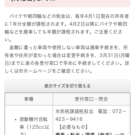
バイクや軽四輪などの税金は、毎年4月1日現在の所有者
に1年分全額が課税されます。4月2日以降にバイクや軽四
輪などを廃車しても年額が課税されます。ご注意くださ
い。
盗難に遭った車両や使用しない車両は廃車手続きを、所
有者や住所が変わった場合は変更手続きを、3月31日(月曜
日)までに表の各受付窓口で早めに手続きしてください。詳
しくは市ホームページをご確認ください。​
表のサイズを切り替える
車種
受付窓口・問合
市民税課諸税担当 電話：072－
原動機付自転
423－9416
車（125cc以
【必要なもの】
下）
廃車・転出・譲渡（他市）…
申