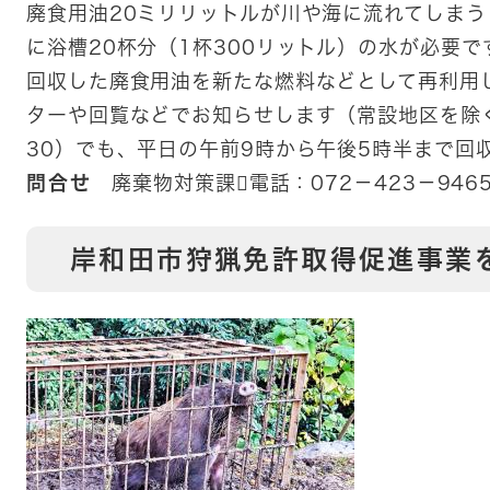
廃食用油20ミリリットルが川や海に流れてしま
に浴槽20杯分（1杯300リットル）の水が必要
回収した廃食用油を新たな燃料などとして再利用
ターや回覧などでお知らせします（常設地区を除
30）でも、平日の午前9時から午後5時半まで回
問合せ
廃棄物対策課電話：072－423－946
岸和田市狩猟免許取得促進事業