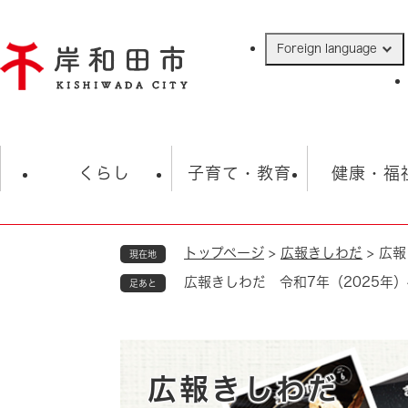
ペ
ー
Foreign language
ジ
の
先
頭
で
防災・緊急情報
救急・消防
ハ
す
くらし
子育て・教育
健康・福
。
トップページ
>
広報きしわだ
>
広報
現在地
相談
学校
住民票・戸籍
観光
福祉・
広報きしわだ 令和7年（2025年）
足あと
税金
保険・年金
歴史
ごみ・衛生・動物
救急・消防
防災・防犯
上水道・下水道
広報きしわだ