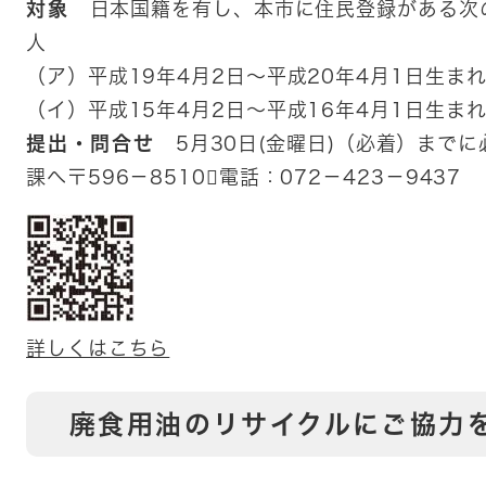
対象
日本国籍を有し、本市に住民登録がある次
人
（ア）平成19年4月2日～平成20年4月1日生ま
（イ）平成15年4月2日～平成16年4月1日生ま
提出・問合せ
5月30日(金曜日)（必着）まで
課へ〒596－8510電話：072－423－9437
詳しくはこちら
廃食用油のリサイクルにご協力