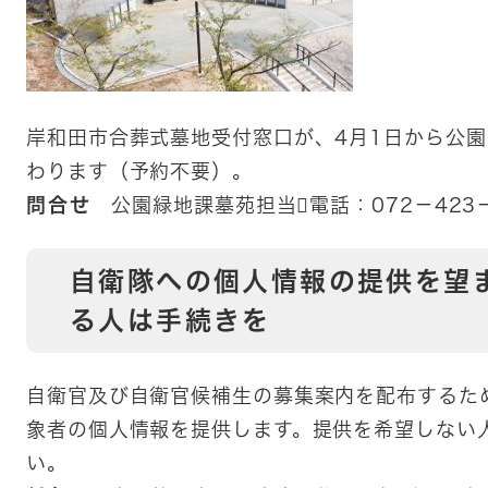
岸和田市合葬式墓地受付窓口が、4月1日から公園
わります（予約不要）。
問合せ
公園緑地課墓苑担当電話：072－423－
自衛隊への個人情報の提供を望ま
る人は手続きを
自衛官及び自衛官候補生の募集案内を配布するた
象者の個人情報を提供します。提供を希望しない
い。