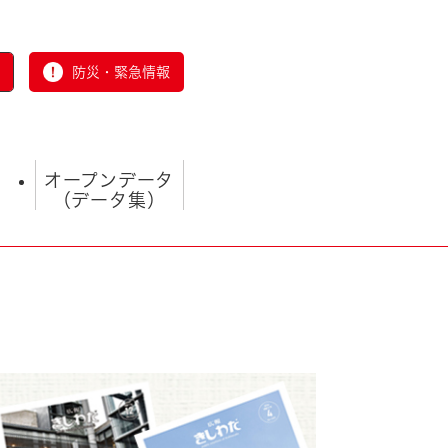
防災・緊急情報
オープンデータ
（データ集）
とじる