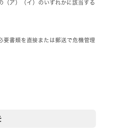
の（ア）（イ）のいずれかに該当する
れ
れ
に必要書類を直接または郵送で危機管理
を