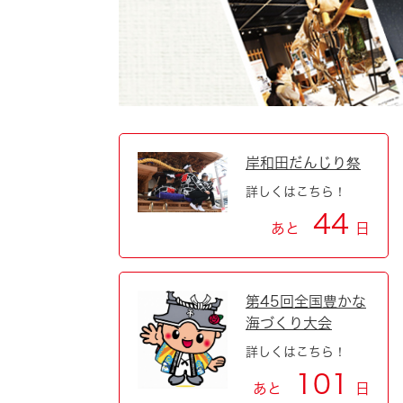
自然・環境・公園
住宅
引っ越し
おくやみ
男女共同参画
地域コミュニティ
ティア・協働
道路・河川・交通
まちづくり
岸和田だんじり祭
詳しくはこちら！
文化
国際交流
44
あと
日
とじる
第45回全国豊かな
海づくり大会
詳しくはこちら！
101
あと
日