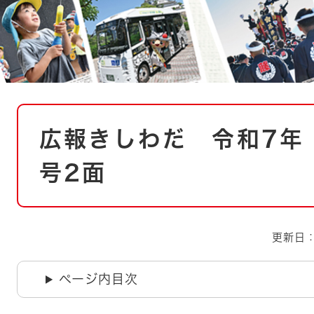
とじる
とじる
・ボラン
本
広報きしわだ 令和7年（
文
号2面
更新日：
ページ内目次