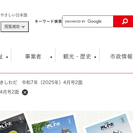
メニューを飛ばして本文へ
やさしい日本語
キーワード
検索
閲覧補助
ザードマップ
AED設置箇所
祉
事業者
観光・歴史
市政情報
きしわだ 令和7年（2025年）4月号2面
健康・生活
子育て
市の概要
入札・契約情報
観光スポット
生涯学習・スポーツ
オープンデータ
総合計画
まちづくり・協働
4月号2面
行財政
産業振興
動画情報
人権・平和
税金
とじる
とじる
市政
環境
職員採用情報
福祉・介護
とじる
市役所・施設の案内