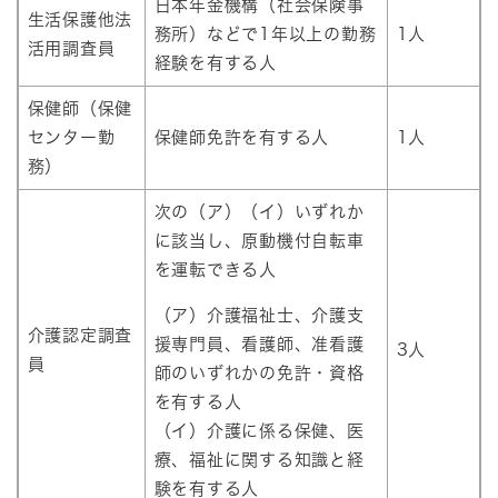
日本年金機構（社会保険事
生活保護他法
務所）などで1年以上の勤務
1人
活用調査員
経験を有する人
保健師（保健
センター勤
保健師免許を有する人
1人
務）
次の（ア）（イ）いずれか
に該当し、原動機付自転車
を運転できる人
（ア）介護福祉士、介護支
介護認定調査
援専門員、看護師、准看護
3人
員
師のいずれかの免許・資格
を有する人
（イ）介護に係る保健、医
療、福祉に関する知識と経
験を有する人