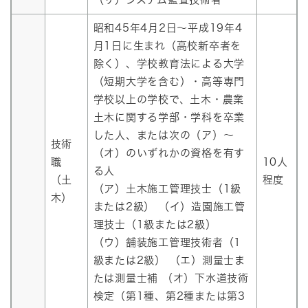
昭和45年4月2日～平成19年4
月1日に生まれ（高校新卒者を
除く）、学校教育法による大学
（短期大学を含む）・高等専門
学校以上の学校で、土木・農業
土木に関する学部・学科を卒業
した人、または次の（ア）～
技術
（オ）のいずれかの資格を有す
職
10人
る人
（土
程度
（ア）土木施工管理技士（1級
木）
または2級） （イ）造園施工管
理技士（1級または2級）
（ウ）舗装施工管理技術者（1
級または2級） （エ）測量士ま
たは測量士補 （オ）下水道技術
検定（第1種、第2種または第3