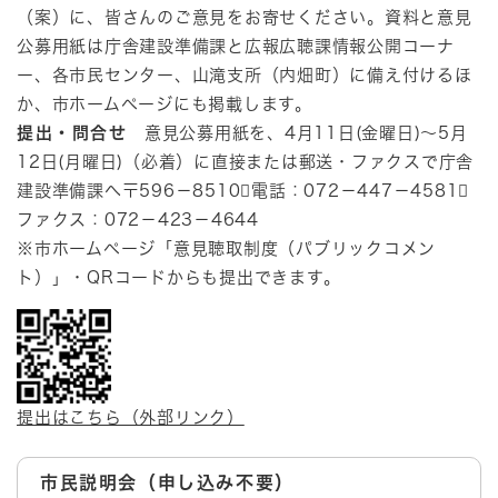
（案）に、皆さんのご意見をお寄せください。資料と意見
公募用紙は庁舎建設準備課と広報広聴課情報公開コーナ
ー、各市民センター、山滝支所（内畑町）に備え付けるほ
か、市ホームページにも掲載します。
提出・問合せ
意見公募用紙を、4月11日(金曜日)～5月
12日(月曜日)（必着）に直接または郵送・ファクスで庁舎
建設準備課へ〒596－8510電話：072－447－4581
ファクス：072－423－4644
※市ホームページ「意見聴取制度（パブリックコメン
ト）」・QRコードからも提出できます。
提出はこちら（外部リンク）
市民説明会（申し込み不要）