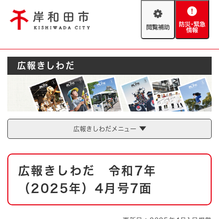
ペ
メニューを飛ばして本文へ
ー
閲
防
ジ
覧
災
の
補
・
先
助
緊
頭
Foreign language
広報きしわだ
急
で
防災・緊急情報
救急・消防
情
す
報
。
やさしい日本語
ハザードマップ
AED設置箇所
文字サイズ
拡大
標準
広報きしわだメニュー
とじる
背景色変更
白
黒
青
本
広報きしわだ 令和7年
文
とじる
（2025年）4月号7面