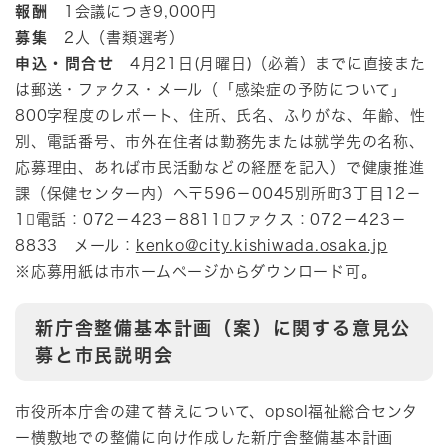
報酬
1会議につき9,000円
募集
2人（書類選考）
申込・問合せ
4月21日(月曜日)（必着）までに直接また
は郵送・ファクス・メール（「感染症の予防について」
800字程度のレポート、住所、氏名、ふりがな、年齢、性
別、電話番号、市外在住者は勤務先または就学先の名称、
応募理由、あれば市民活動などの経歴を記入）で健康推進
課（保健センター内）へ〒596－0045別所町3丁目12－
1電話：072－423－8811ファクス：072－423－
8833 メール：
kenko@city.kishiwada.osaka.jp
※応募用紙は市ホームページからダウンロード可。
新庁舎整備基本計画（案）に関する意見公
募と市民説明会
市役所本庁舎の建て替えについて、opsol福祉総合センタ
ー横敷地での整備に向け作成した新庁舎整備基本計画