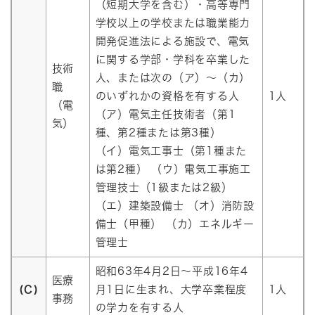
（短期大学を含む）・高等専門
学校以上の学校または職業能力
開発促進法による施設で、電気
に関する学部・学科を卒業した
技術
人、または次の（ア）～（カ）
職
のいずれかの資格を有する人
1人
（電
（ア）電気主任技術者（第1
気）
種、第2種または第3種）
（イ）電気工事士（第1種また
は第2種） （ウ）電気工事施工
管理技士（1級または2級）
（エ）建築設備士 （オ）消防設
備士（甲種） （カ）エネルギー
管理士
昭和63年4月2日～平成16年4
医療
(C)
月1日に生まれ、大学卒業程度
1人
事務
の学力を有する人