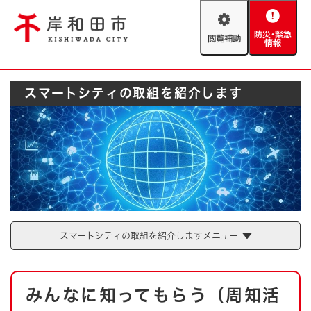
ペ
メニューを飛ばして本文へ
ー
閲
防
ジ
覧
災
の
補
・
先
助
緊
頭
Foreign language
スマートシティの取組を紹介します
急
で
防災・緊急情報
救急・消防
情
す
報
。
やさしい日本語
ハザードマップ
AED設置箇所
文字サイズ
拡大
標準
とじる
背景色変更
白
黒
青
スマートシティの取組を紹介しますメニュー
とじる
本
みんなに知ってもらう（周知活
文