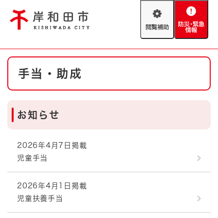
ペ
メニューを飛ばして本文へ
ー
閲
防
ジ
覧
災
の
補
・
先
助
緊
頭
Foreign language
本
急
で
防災・緊急情報
救急・消防
手当・助成
文
情
す
報
。
やさしい日本語
ハザードマップ
AED設置箇所
お知らせ
文字サイズ
拡大
標準
とじる
背景色変更
白
黒
青
2026年4月7日掲載
児童手当
とじる
2026年4月1日掲載
児童扶養手当