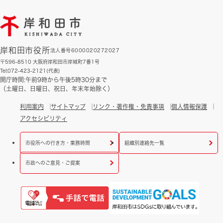
岸和田市役所
法人番号6000020272027
〒596-8510 大阪府岸和田市岸城町7番1号
Tel:072-423-2121(代表)
開庁時間:午前9時から午後5時30分まで
（土曜日、日曜日、祝日、年末年始除く）
利用案内
サイトマップ
リンク・著作権・免責事項
個人情報保護
アクセシビリティ
市役所への行き方・業務時間
組織別連絡先一覧
市政へのご意見・ご提案