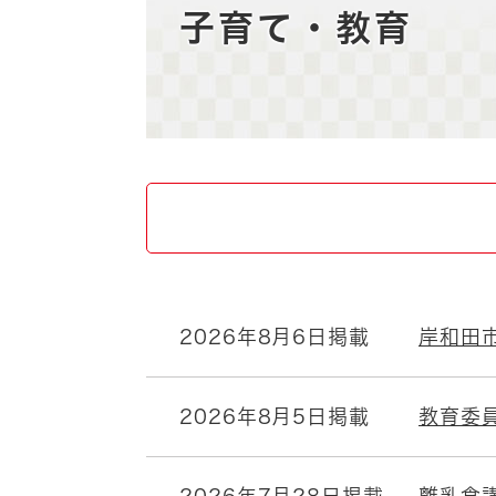
自然・環境・公園
住宅
子育て・教育
引っ越し
おくやみ
男女共同参画
地域コミュニティ
ティア・協働
道路・河川・交通
まちづくり
文化
国際交流
とじる
2026年8月6日掲載
岸和田
2026年8月5日掲載
教育委