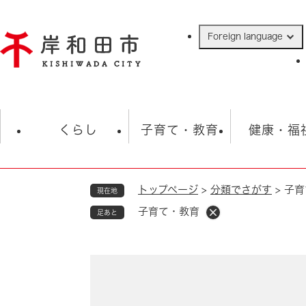
ペ
ー
Foreign language
ジ
の
先
頭
で
防災・緊急情報
救急・消防
ハ
す
くらし
子育て・教育
健康・福
。
トップページ
>
分類でさがす
>
子育
現在地
相談
学校
住民票・戸籍
観光
福祉・
子育て・教育
足あと
税金
保険・年金
歴史
ごみ・衛生・動物
救急・消防
本
防災・防犯
文
上水道・下水道