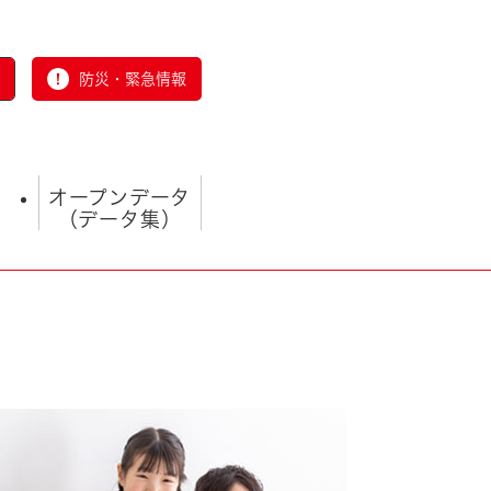
防災・緊急情報
オープンデータ
（データ集）
とじる