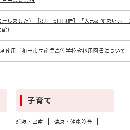
講習会のご案内
に達しました）［8月15日開催］「人形劇すまいる」
書館）
年度使用岸和田市立産業高等学校教科用図書について
子育て
妊娠・出産
健康・健康診査