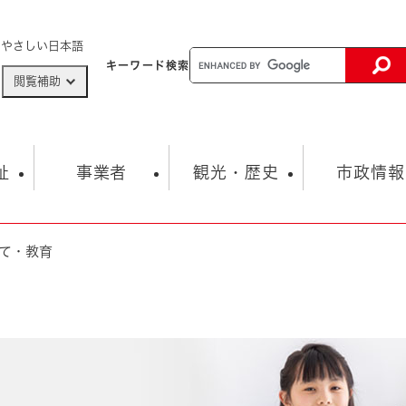
メニューを飛ばして本文へ
やさしい日本語
キーワード
検索
閲覧補助
ザードマップ
AED設置箇所
祉
事業者
観光・歴史
市政情報
て・教育
健康・生活
子育て
市の概要
入札・契約情報
観光スポット
生涯学習・スポーツ
オープンデータ
総合計画
まちづくり・協働
行財政
産業振興
動画情報
人権・平和
税金
とじる
とじる
市政
環境
職員採用情報
福祉・介護
とじる
市役所・施設の案内