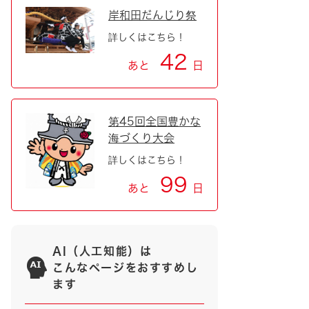
岸和田だんじり祭
詳しくはこちら！
42
あと
日
第45回全国豊かな
海づくり大会
詳しくはこちら！
99
あと
日
AI（人工知能）は
こんなページをおすすめし
ます