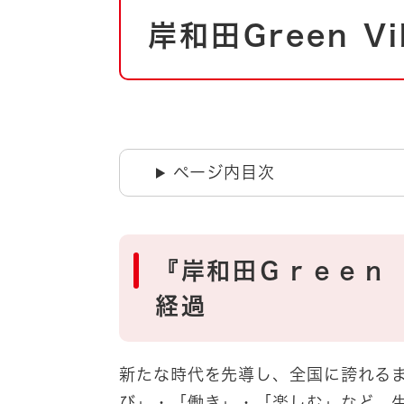
本
自然・環境・公園
住宅
岸和田Green V
文
引っ越し
おくやみ
男女共同参画
地域コミュニティ
ティア・協働
道路・河川・交通
まちづくり
ページ内目次
文化
国際交流
『岸和田Ｇｒｅｅｎ
とじる
経過
新たな時代を先導し、全国に誇れる
び」・「働き」・「楽しむ」など、生