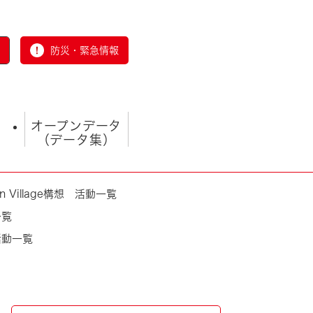
防災・緊急情報
オープンデータ
（データ集）
n Village構想 活動一覧
一覧
 活動一覧
とじる