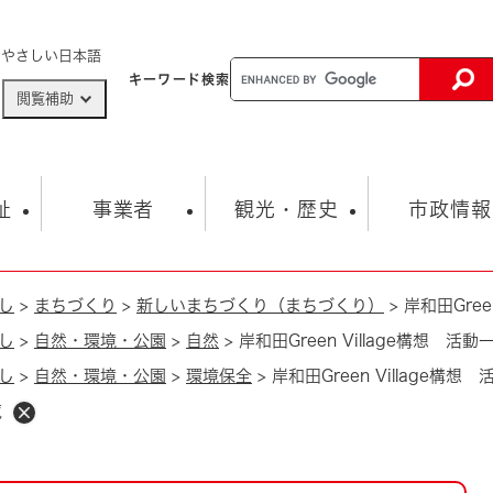
メニューを飛ばして本文へ
やさしい日本語
キーワード
検索
閲覧補助
ザードマップ
AED設置箇所
祉
事業者
観光・歴史
市政情報
し
>
まちづくり
>
新しいまちづくり（まちづくり）
>
岸和田Gree
健康・生活
子育て
市の概要
入札・契約情報
観光スポット
生涯学習・スポーツ
オープンデータ
総合計画
まちづくり・協働
し
>
自然・環境・公園
>
自然
>
岸和田Green Village構想 活動
行財政
産業振興
動画情報
人権・平和
税金
し
>
自然・環境・公園
>
環境保全
>
岸和田Green Village構想
とじる
とじる
市政
環境
職員採用情報
福祉・介護
覧
とじる
市役所・施設の案内