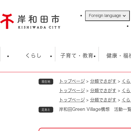
ペ
ー
Foreign language
ジ
の
先
頭
で
防災・緊急情報
救急・消防
ハ
す
くらし
子育て・教育
健康・福
。
トップページ
>
分類でさがす
>
くら
現在地
相談
学校
住民票・戸籍
観光
福祉・
トップページ
>
分類でさがす
>
くら
税金
保険・年金
歴史
トップページ
>
分類でさがす
>
くら
ごみ・衛生・動物
救急・消防
岸和田Green Village構想 活動一
足あと
防災・防犯
上水道・下水道