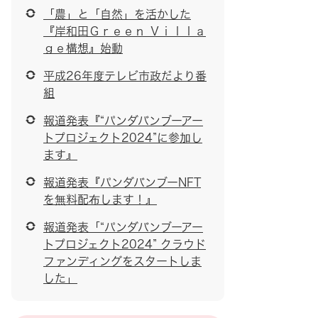
「農」と「自然」を活かした
『岸和田Ｇｒｅｅｎ Ｖｉｌｌａ
ｇｅ構想』始動
平成26年度テレビ市政だより番
組
報道発表『“パンダバンブーアー
トプロジェクト2024”に参加し
ます』
報道発表『パンダバンブーNFT
を無料配布します！』
報道発表「“パンダバンブーアー
トプロジェクト2024” クラウド
ファンディングをスタートしま
した」