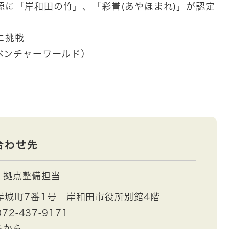
資源に「岸和田の竹」、「彩誉(あやほまれ)」が認定
に挑戦
ベンチャーワールド）
合わせ先
拠点整備担当
岸城町7番1号 岸和田市役所別館4階
72-437-9171
らから