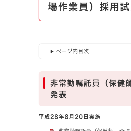
自然・環境・公園
場作業員）採用試
住宅
引っ越し
おくやみ
男女共同参画
地域コミュニティ
ティア・協働
道路・河川・交通
ページ内目次
まちづくり
文化
国際交流
非常勤嘱託員（保健
とじる
発表
平成28年8月20日実施