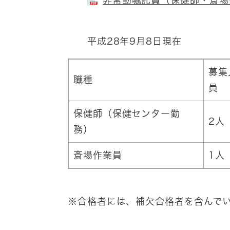
非常勤嘱託員（保健師・斎場作
平成28年9月8日現在
募集
職種
員
保健師（保健センター勤
2人
務）
斎場作業員
1人
※合格者には、補欠合格者を含んで