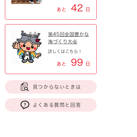
42
あと
日
第45回全国豊かな
海づくり大会
詳しくはこちら！
99
あと
日
見つからないときは
よくある質問と回答