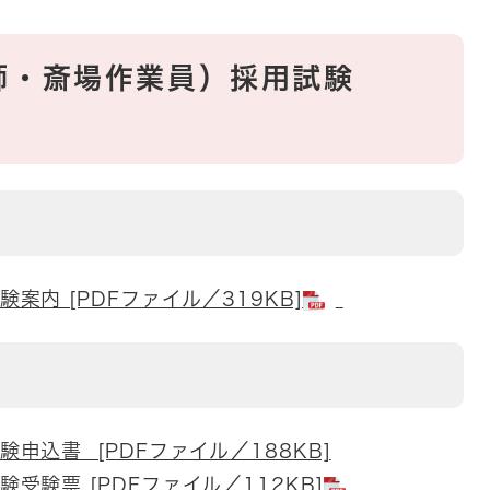
師・斎場作業員）採用試験
内 [PDFファイル／319KB]
申込書 [PDFファイル／188KB]
受験票 [PDFファイル／112KB]