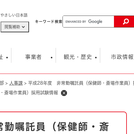
メニューを飛ばして本文へ
やさしい日本語
キーワード
検索
閲覧補助
ザードマップ
AED設置箇所
祉
事業者
観光・歴史
市政情報
部
>
人事課
>
平成28年度 非常勤嘱託員（保健師・斎場作業員）
健康・生活
子育て
市の概要
入札・契約情報
観光スポット
生涯学習・スポーツ
オープンデータ
総合計画
まちづくり・協働
師・斎場作業員）採用試験情報
行財政
産業振興
動画情報
人権・平和
税金
とじる
とじる
市政
環境
職員採用情報
福祉・介護
とじる
常勤嘱託員（保健師・斎
市役所・施設の案内