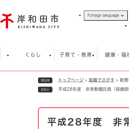
ペ
ー
Foreign language
ジ
の
先
頭
で
防災・緊急情報
救急・消防
ハ
す
くらし
子育て・教育
健康・福
。
トップページ
>
組織でさがす
>
総務
現在地
相談
学校
住民票・戸籍
観光
福祉・
平成28年度 非常勤嘱託員（保健
足あと
税金
保険・年金
歴史
ごみ・衛生・動物
救急・消防
本
平成28年度 非
防災・防犯
文
上水道・下水道