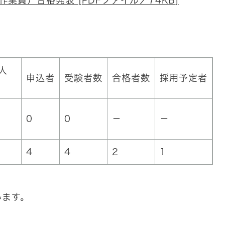
業員）合格発表 [PDFファイル／74KB]
人
申込者
受験者数
合格者数
採用予定者
0
0
－
－
4
4
2
1
います。