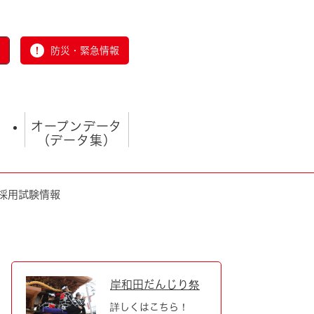
防災・緊急情報
オープンデータ
（データ集）
採用試験情報
とじる
岸和田だんじり祭
詳しくはこちら！