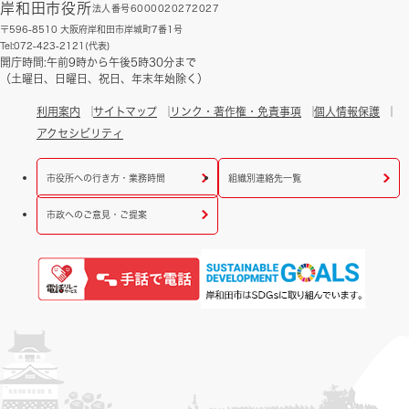
岸和田市役所
法人番号6000020272027
〒596-8510 大阪府岸和田市岸城町7番1号
Tel:072-423-2121(代表)
開庁時間:午前9時から午後5時30分まで
（土曜日、日曜日、祝日、年末年始除く）
利用案内
サイトマップ
リンク・著作権・免責事項
個人情報保護
アクセシビリティ
市役所への行き方・業務時間
組織別連絡先一覧
市政へのご意見・ご提案