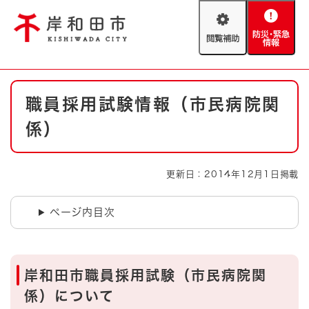
ペ
メニューを飛ばして本文へ
ー
閲
防
ジ
覧
災
の
補
・
先
助
緊
頭
Foreign language
本
急
で
防災・緊急情報
救急・消防
職員採用試験情報（市民病院関
文
情
す
報
。
係）
やさしい日本語
ハザードマップ
AED設置箇所
文字サイズ
拡大
標準
更新日：2014年12月1日掲載
とじる
背景色変更
白
黒
青
ページ内目次
とじる
岸和田市職員採用試験（市民病院関
係）について