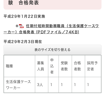
験 合格発表
平成29年1月22日実施
＊
任期付短時間勤務職員（生活保護ケースワ
ーカー）合格発表 [PDFファイル／74KB]
平成29年2月3日現在
表のサイズを切り替える
申
募集
受験
合格
採用予
職種
込
人員
者数
者数
定者
者
生活保護ケース
3人
1
1
1
1
ワーカー