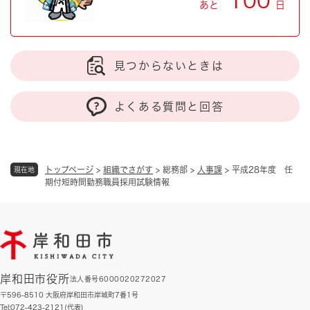
100
あと
日
見つからないときは
よくある質問と回答
トップページ
>
組織でさがす
>
総務部
>
人事課
>
平成28年度 任
現在地
期付短時間勤務職員採用試験情報
岸和田市役所
法人番号6000020272027
〒596-8510 大阪府岸和田市岸城町7番1号
Tel:072-423-2121(代表)