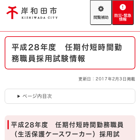
ペ
メニューを飛ばして本文へ
ー
閲
防
ジ
覧
災
の
補
・
先
助
緊
頭
Foreign language
本
急
で
防災・緊急情報
救急・消防
平成28年度 任期付短時間勤
文
情
す
報
。
務職員採用試験情報
やさしい日本語
ハザードマップ
AED設置箇所
文字サイズ
拡大
標準
更新日：2017年2月3日掲載
とじる
背景色変更
白
黒
青
ページ内目次
とじる
平成28年度 任期付短時間勤務職員
（生活保護ケースワーカー）採用試