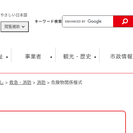
メニューを飛ばして本文へ
やさしい日本語
キーワード
検索
閲覧補助
ザードマップ
AED設置箇所
祉
事業者
観光・歴史
市政情報
し
>
救急・消防
>
消防
>
危険物関係様式
健康・生活
子育て
市の概要
入札・契約情報
観光スポット
生涯学習・スポーツ
オープンデータ
総合計画
まちづくり・協働
行財政
産業振興
動画情報
人権・平和
税金
とじる
とじる
市政
環境
職員採用情報
福祉・介護
とじる
市役所・施設の案内