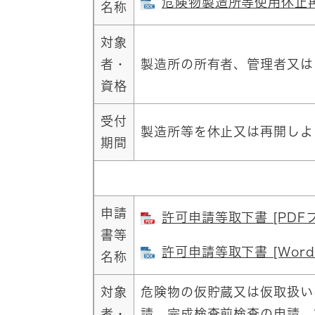
危険物製造所等使用休止再開
名称
対象
者・
製造所の所有者、管理者又は
資格
受付
製造所等を休止又は再開しよ
期間
申請
許可申請等取下書 [PDF
書等
許可申請等取下書 [Word
名称
対象
危険物の仮貯蔵又は仮取扱い
者・
請、完成検査前検査の申請、