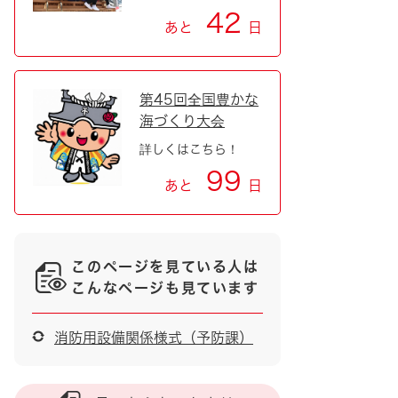
42
あと
日
第45回全国豊かな
海づくり大会
詳しくはこちら！
99
あと
日
このページを見ている人は
こんなページも見ています
消防用設備関係様式（予防課）