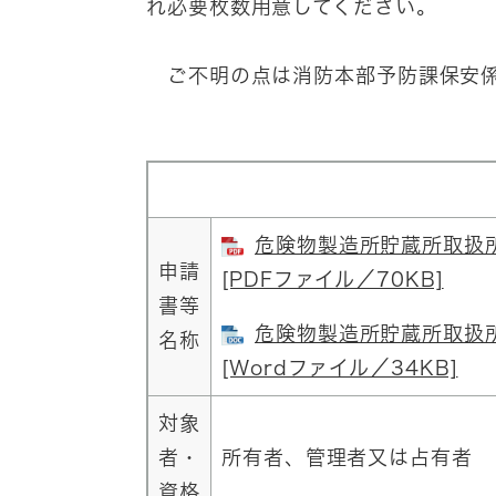
れ必要枚数用意してください。
ご不明の点は消防本部予防課保安係（
危険物製造所貯蔵所取扱
申請
[PDFファイル／70KB]
書等
危険物製造所貯蔵所取扱
名称
[Wordファイル／34KB]
対象
者・
所有者、管理者又は占有者
資格