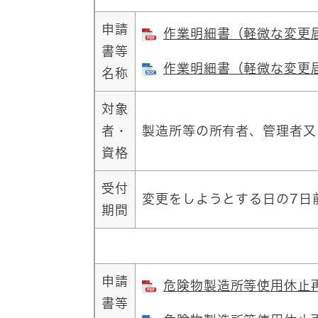
申請
作業明細書（軽微な変更届出
書等
作業明細書（軽微な変更届出
名称
対象
者・
製造所等の所有者、管理者又
資格
受付
変更をしようとする日の7日
期間
申請
危険物製造所等使用休止再開
書等