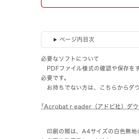
自然・環境・公園
住宅
引っ越し
おくやみ
男女共同参画
地域コミュニティ
ページ内目次
ティア・協働
道路・河川・交通
まちづくり
必要なソフトについて
文化
PDFファイル様式の確認や保存をする
国際交流
必要です。
お持ちでない方は、こちらからダウ
とじる
｢Acrobatｒeader（アドビ社）ダ
印刷の際は、A4サイズの白色無地