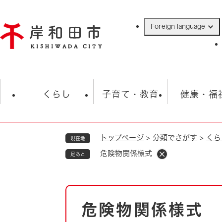
ペ
ー
Foreign language
ジ
の
先
頭
で
防災・緊急情報
救急・消防
ハ
す
くらし
子育て・教育
健康・福
。
トップページ
>
分類でさがす
>
くら
現在地
相談
学校
住民票・戸籍
観光
福祉・
危険物関係様式
足あと
税金
保険・年金
歴史
ごみ・衛生・動物
救急・消防
本
危険物関係様式
防災・防犯
文
上水道・下水道