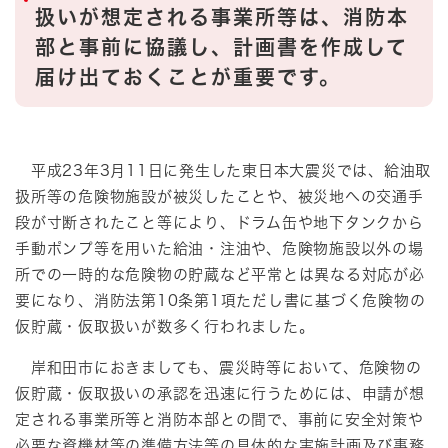
扱いが想定される事業所等は、消防本
部と事前に協議し、計画書を作成して
届け出ておくことが重要です。
平成23年3月11日に発生した東日本大震災では、給油取
扱所等の危険物施設が被災したことや、被災地への交通手
段が寸断されたこと等により、ドラム缶や地下タンクから
手動ポンプ等を用いた給油・注油や、危険物施設以外の場
所での一時的な危険物の貯蔵など平常とは異なる対応が必
要になり、消防法第10条第1項ただし書に基づく危険物の
仮貯蔵・仮取扱いが数多く行われました。
岸和田市におきましても、震災時等において、危険物の
仮貯蔵・仮取扱いの承認を迅速に行うためには、申請が想
定される事業所等と消防本部との間で、事前に安全対策や
必要な資機材等の準備方法等の具体的な実施計画及び事務