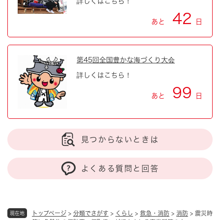
詳しくはこちら！
42
あと
日
第45回全国豊かな海づくり大会
詳しくはこちら！
99
あと
日
見つからないときは
よくある質問と回答
トップページ
>
分類でさがす
>
くらし
>
救急・消防
>
消防
>
震災時
現在地