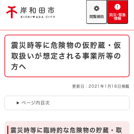
ペ
メニューを飛ばして本文へ
ー
閲
防
ジ
覧
災
の
補
・
先
助
緊
頭
Foreign language
本
急
で
防災・緊急情報
救急・消防
震災時等に危険物の仮貯蔵・仮
文
情
す
報
。
取扱いが想定される事業所等の
やさしい日本語
ハザードマップ
AED設置箇所
方へ
文字サイズ
拡大
標準
とじる
更新日：2021年1月18日掲載
背景色変更
白
黒
青
ページ内目次
とじる
震災時等に臨時的な危険物の貯蔵・取