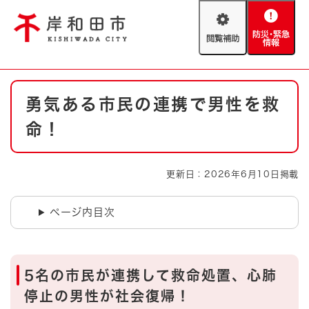
ペ
メニューを飛ばして本文へ
ー
閲
防
ジ
覧
災
の
補
・
先
助
緊
頭
Foreign language
本
急
で
防災・緊急情報
救急・消防
勇気ある市民の連携で男性を救
文
情
す
報
。
命！
やさしい日本語
ハザードマップ
AED設置箇所
文字サイズ
拡大
標準
更新日：2026年6月10日掲載
とじる
背景色変更
白
黒
青
ページ内目次
とじる
5名の市民が連携して救命処置、心肺
停止の男性が社会復帰！