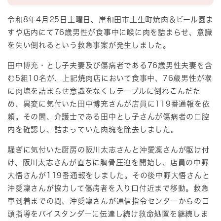
令和8年4月25日土曜日、岸和田市土生町焼肉＆ビール園ま
すや店内にて76歳男性が食事中に喉に肉を詰まらせ、意識
を失い倒れるという救急事案が発生しました。
田中博充・とし子夫妻及び傷病者である76歳男性夫妻を含
む5組10名が、上記焼肉店において食事中、76歳男性が喉
に肉塊を詰まらせ意識をなくしテーブルに倒れこんだた
め、異変に気付いた田中博充さんが店員に119番通報を依
頼。その間、介護士である田中とし子さんが傷病者の口腔
内を確認し、詰まっていた肉塊を除去しました。
騒ぎに気付いた厨房の阪川太志さんと沖愛凜さんが駆け付
け、阪川太志さんが直ちに胸骨圧迫を開始し、店員の中野
大悟さんが119番通報をしました。その後中野大悟さんと
沖愛凜さんが協力して傷病者を入り口付近まで移動。救急
車到着までの間、沖愛凜さんが通信指令センターからの口
頭指導をバイスタンダーに伝達し続け救命処置を継続しま