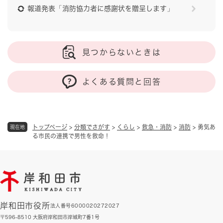
報道発表「消防協力者に感謝状を贈呈します」
見つからないときは
よくある質問と回答
トップページ
>
分類でさがす
>
くらし
>
救急・消防
>
消防
>
勇気あ
現在地
る市民の連携で男性を救命！
岸和田市役所
法人番号6000020272027
〒596-8510 大阪府岸和田市岸城町7番1号