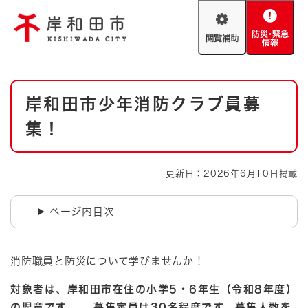
ペ
メニューを飛ばして本文へ
ー
閲
防
ジ
覧
災
の
補
・
先
助
緊
頭
Foreign language
本
急
で
防災・緊急情報
救急・消防
岸和田市少年消防クラブ員募
文
情
す
報
。
集！
やさしい日本語
ハザードマップ
AED設置箇所
文字サイズ
拡大
標準
更新日：2026年6月10日掲載
とじる
背景色変更
白
黒
青
ページ内目次
とじる
消防職員と防災について学びませんか！
対象者は、岸和田市在住の小学5・6年生（令和8年度）
の児童です。 募集定員は30名程度です。募集人数を