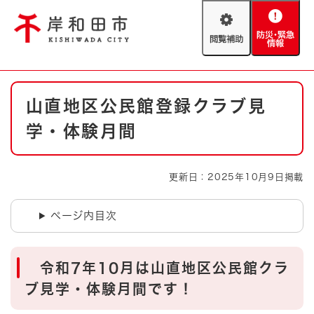
ペ
メニューを飛ばして本文へ
ー
閲
防
ジ
覧
災
の
補
・
先
助
緊
頭
Foreign language
本
急
で
防災・緊急情報
救急・消防
山直地区公民館登録クラブ見
文
情
す
報
。
学・体験月間
やさしい日本語
ハザードマップ
AED設置箇所
文字サイズ
拡大
標準
更新日：2025年10月9日掲載
とじる
背景色変更
白
黒
青
ページ内目次
とじる
令和7年10月は山直地区公民館クラ
ブ見学・体験月間です！