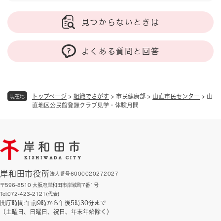
見つからないときは
よくある質問と回答
トップページ
>
組織でさがす
>
市民健康部
>
山直市民センター
>
山
現在地
直地区公民館登録クラブ見学・体験月間
岸和田市役所
法人番号6000020272027
〒596-8510 大阪府岸和田市岸城町7番1号
Tel:072-423-2121(代表)
開庁時間:午前9時から午後5時30分まで
（土曜日、日曜日、祝日、年末年始除く）