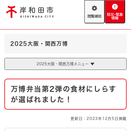
ペ
メニューを飛ばして本文へ
ー
閲
防
ジ
覧
災
の
補
・
先
助
緊
頭
Foreign language
急
で
防災・緊急情報
救急・消防
2025大阪・関西万博
情
す
報
。
やさしい日本語
ハザードマップ
AED設置箇所
2025大阪・関西万博メニュー
文字サイズ
拡大
標準
とじる
本
背景色変更
白
黒
青
万博弁当第2弾の食材にしらす
文
が選ばれました！
とじる
更新日：2023年12月5日掲載