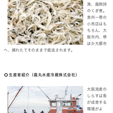
漁、風物詩
のくぎ煮。
泉州一帯の
小売店はも
ちろん、大
阪市内、堺
ほか大都市
へ、捕れたてそのままで直送されます。
生産者紹介（
義丸水産冷蔵株式会社
）
​大阪湾産の
しらすは魚
が成育する
環境がよ