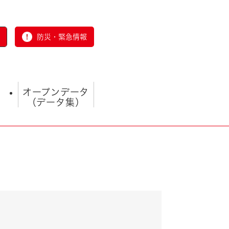
防災・緊急情報
オープンデータ
（データ集）
とじる