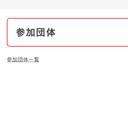
とじる
とじる
本
・ボラン
参加団体
文
参加団体一覧