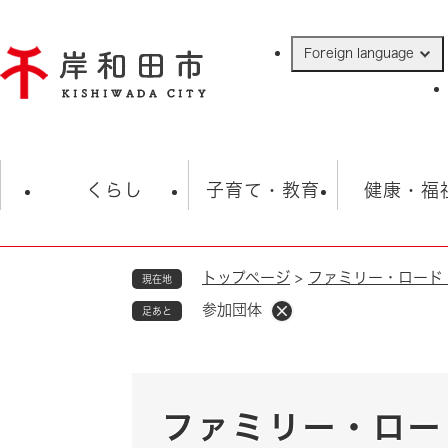
ペ
ー
Foreign language
ジ
の
先
頭
で
防災・緊急情報
救急・消防
ハ
す
くらし
子育て・教育
健康・福
。
トップページ
>
ファミリー・ロード
現在地
相談
学校
住民票・戸籍
観光
福祉・
参加団体
足あと
税金
保険・年金
歴史
ごみ・衛生・動物
救急・消防
防災・防犯
上水道・下水道
ファミリー・ロー