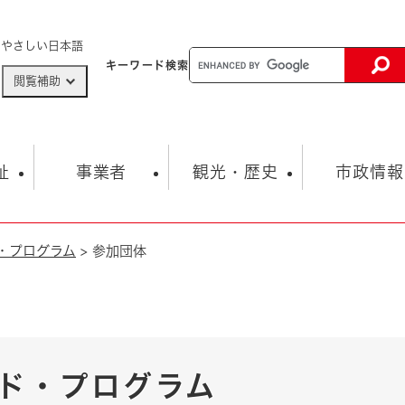
メニューを飛ばして本文へ
やさしい日本語
キーワード
検索
閲覧補助
ザードマップ
AED設置箇所
祉
事業者
観光・歴史
市政情報
・プログラム
>
参加団体
健康・生活
子育て
市の概要
入札・契約情報
観光スポット
生涯学習・スポーツ
オープンデータ
総合計画
まちづくり・協働
行財政
産業振興
動画情報
人権・平和
税金
とじる
とじる
市政
環境
職員採用情報
福祉・介護
とじる
市役所・施設の案内
ド・プログラム