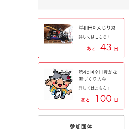
自然・環境・公園
住宅
引っ越し
おくやみ
岸和田だんじり祭
男女共同参画
地域コミュニティ
詳しくはこちら！
ティア・協働
43
あと
日
道路・河川・交通
まちづくり
文化
国際交流
第45回全国豊かな
海づくり大会
とじる
詳しくはこちら！
100
あと
日
参加団体