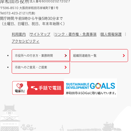
岸和田市役所
法人番号6000020272027
〒596-8510 大阪府岸和田市岸城町7番1号
Tel:072-423-2121(代表)
開庁時間:午前9時から午後5時30分まで
（土曜日、日曜日、祝日、年末年始除く）
利用案内
サイトマップ
リンク・著作権・免責事項
個人情報保護
アクセシビリティ
市役所への行き方・業務時間
組織別連絡先一覧
市政へのご意見・ご提案