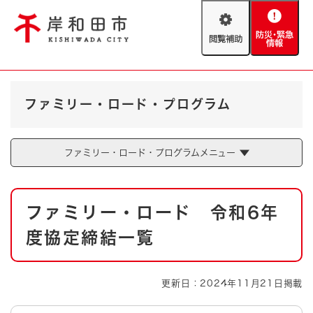
ペ
メニューを飛ばして本文へ
ー
閲
防
ジ
覧
災
の
補
・
先
助
緊
頭
Foreign language
急
で
防災・緊急情報
救急・消防
ファミリー・ロード・プログラム
情
す
報
。
やさしい日本語
ハザードマップ
AED設置箇所
ファミリー・ロード・プログラムメニュー
文字サイズ
拡大
標準
とじる
本
背景色変更
白
黒
青
ファミリー・ロード 令和6年
文
度協定締結一覧
とじる
更新日：2024年11月21日掲載