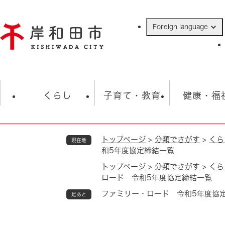
ペ
ー
Foreign language
ジ
の
先
頭
で
防災・緊急情報
救急・消防
ハ
す
くらし
子育て・教育
健康・福
。
トップページ
>
分類でさがす
>
くら
現在地
相談
学校
住民票・戸籍
観光
福祉・
和5年度協定締結一覧
税金
保険・年金
歴史
トップページ
>
分類でさがす
>
くら
ロード 令和5年度協定締結一覧
ごみ・衛生・動物
救急・消防
ファミリー・ロード 令和5年度協
足あと
防災・防犯
上水道・下水道