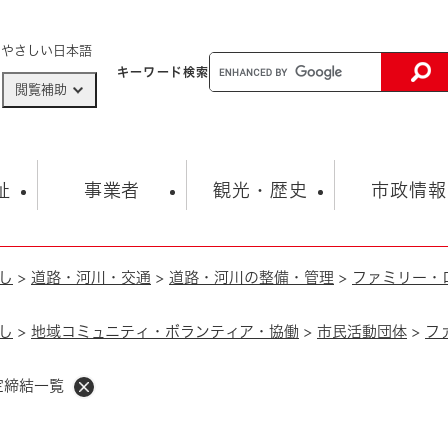
メニューを飛ばして本文へ
やさしい日本語
キーワード
検索
閲覧補助
ザードマップ
AED設置箇所
祉
事業者
観光・歴史
市政情報
し
>
道路・河川・交通
>
道路・河川の整備・管理
>
ファミリー・
健康・生活
子育て
市の概要
入札・契約情報
観光スポット
生涯学習・スポーツ
オープンデータ
総合計画
まちづくり・協働
行財政
産業振興
動画情報
人権・平和
税金
し
>
地域コミュニティ・ボランティア・協働
>
市民活動団体
>
フ
とじる
とじる
市政
環境
職員採用情報
福祉・介護
定締結一覧
とじる
市役所・施設の案内