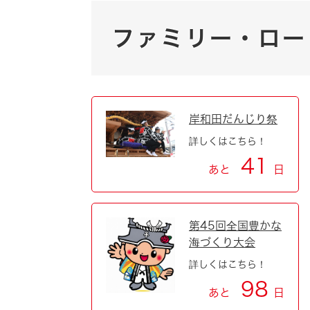
自然・環境・公園
住宅
ファミリー・ロー
引っ越し
おくやみ
男女共同参画
地域コミュニティ
ティア・協働
岸和田だんじり祭
道路・河川・交通
まちづくり
詳しくはこちら！
文化
国際交流
41
あと
日
とじる
第45回全国豊かな
海づくり大会
詳しくはこちら！
98
あと
日