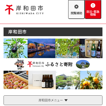
ペ
メニューを飛ばして本文へ
ー
閲
防
ジ
覧
災
の
補
・
先
助
緊
頭
Foreign language
岸和田市
急
で
防災・緊急情報
救急・消防
情
す
報
。
やさしい日本語
ハザードマップ
AED設置箇所
文字サイズ
拡大
標準
とじる
背景色変更
白
黒
青
とじる
岸和田市メニュー