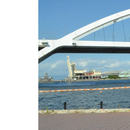
自然・環境・公園
住宅
引っ越し
おくやみ
男女共同参画
地域コミュニティ
ティア・協働
道路・河川・交通
まちづくり
文化
国際交流
とじる