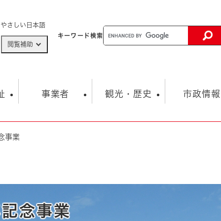
メニューを飛ばして本文へ
やさしい日本語
キーワード
検索
閲覧補助
ザードマップ
AED設置箇所
祉
事業者
観光・歴史
市政情報
念事業
健康・生活
子育て
市の概要
入札・契約情報
観光スポット
生涯学習・スポーツ
オープンデータ
総合計画
まちづくり・協働
行財政
産業振興
動画情報
人権・平和
税金
とじる
とじる
市政
環境
職員採用情報
福祉・介護
とじる
市役所・施設の案内
年記念事業