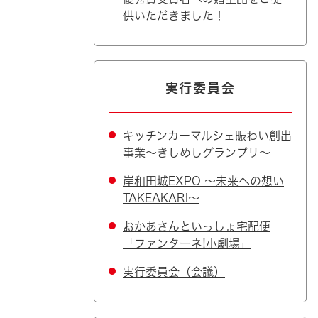
供いただきました！
実行委員会
キッチンカーマルシェ賑わい創出
事業～きしめしグランプリ～
岸和田城EXPO ～未来への想い
TAKEAKARI～
おかあさんといっしょ宅配便
「ファンターネ!小劇場」
実行委員会（会議）