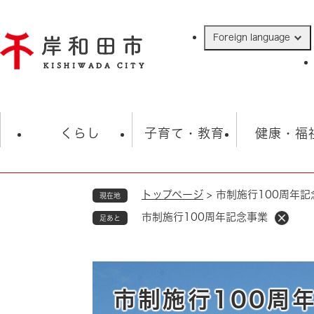
ペ
ー
Foreign language
ジ
の
先
頭
で
防災・緊急情報
救急・消防
ハ
す
くらし
子育て・教育
健康・福
。
トップページ
>
市制施行100周年記
現在地
相談
学校
住民票・戸籍
観光
福祉・
市制施行100周年記念事業
足あと
税金
保険・年金
歴史
ごみ・衛生・動物
救急・消防
防災・防犯
上水道・下水道
市制施行100周