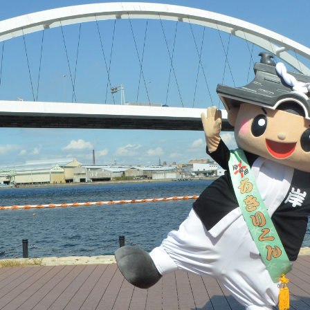
とじる
とじる
・ボラン