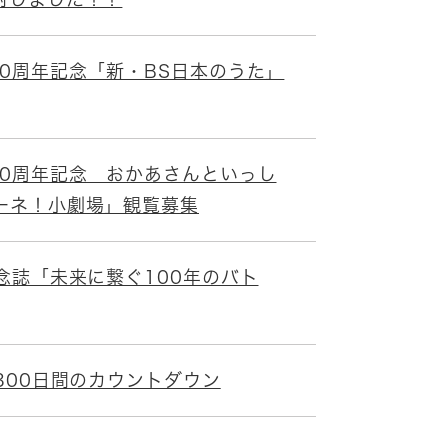
0周年記念「新・BS日本のうた」
00周年記念 おかあさんといっし
ーネ！小劇場」観覧募集
念誌「未来に繋ぐ100年のバト
300日間のカウントダウン