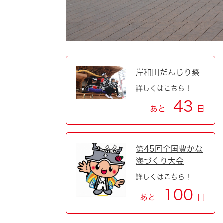
岸和田だんじり祭
詳しくはこちら！
43
あと
日
第45回全国豊かな
海づくり大会
詳しくはこちら！
100
あと
日