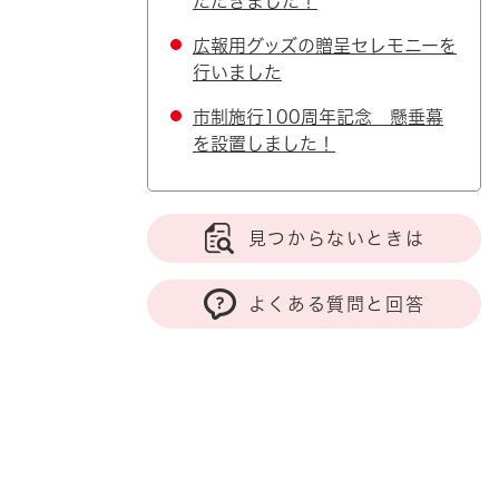
ただきました！
広報用グッズの贈呈セレモニーを
行いました
市制施行100周年記念 懸垂幕
を設置しました！
見つからないときは
よくある質問と回答