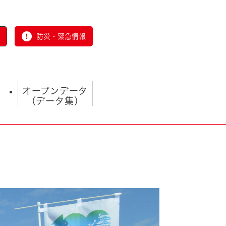
防災・緊急情報
オープンデータ
（データ集）
とじる