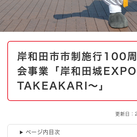
本
岸和田市市制施行100
文
会事業「岸和田城EXPO
TAKEAKARI～」
更新日：2
ページ内目次