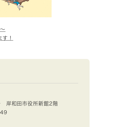
I～
ます！
号 岸和田市役所新館2階
749