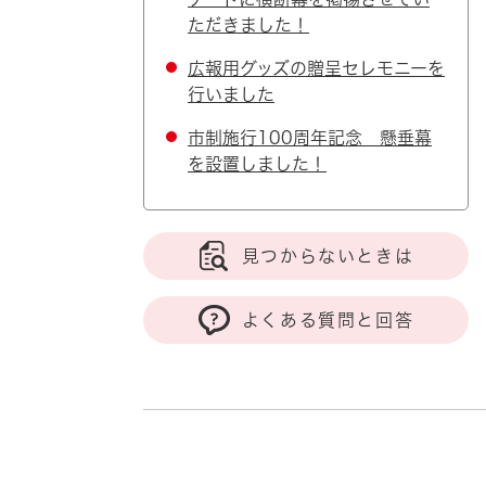
ただきました！
広報用グッズの贈呈セレモニーを
行いました
市制施行100周年記念 懸垂幕
を設置しました！
見つからないときは
よくある質問と回答