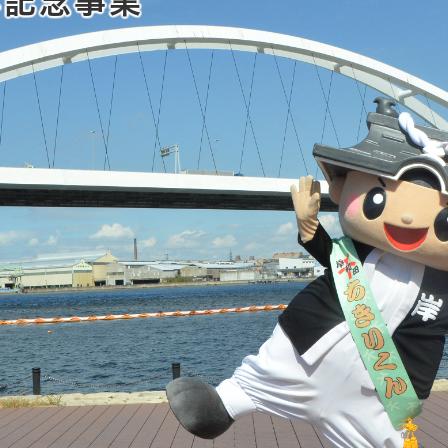
年記念事業
とじる
とじる
・ボラン