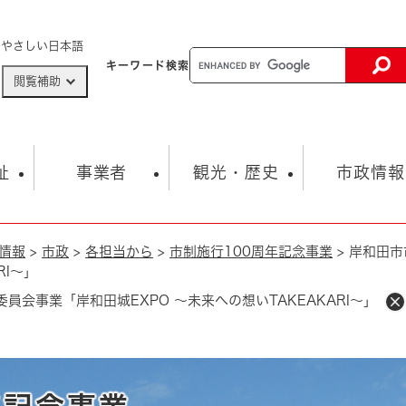
メニューを飛ばして本文へ
やさしい日本語
キーワード
検索
閲覧補助
ザードマップ
AED設置箇所
祉
事業者
観光・歴史
市政情報
情報
>
市政
>
各担当から
>
市制施行100周年記念事業
>
岸和田市
健康・生活
子育て
市の概要
入札・契約情報
観光スポット
生涯学習・スポーツ
オープンデータ
総合計画
まちづくり・協働
RI～」
行財政
産業振興
動画情報
人権・平和
税金
員会事業「岸和田城EXPO ～未来への想いTAKEAKARI～」
とじる
とじる
市政
環境
職員採用情報
福祉・介護
とじる
市役所・施設の案内