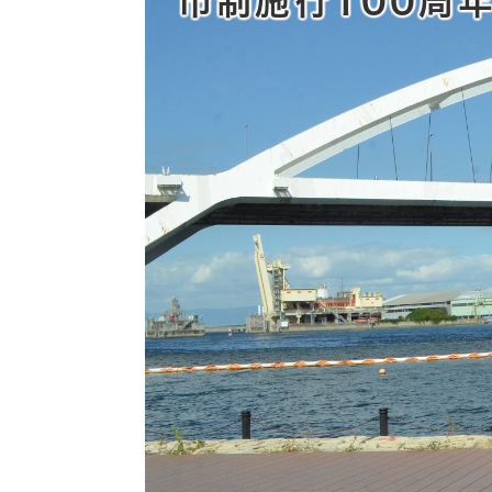
市制施行100周
自然・環境・公園
住宅
引っ越し
おくやみ
男女共同参画
地域コミュニティ
ティア・協働
道路・河川・交通
まちづくり
文化
国際交流
とじる