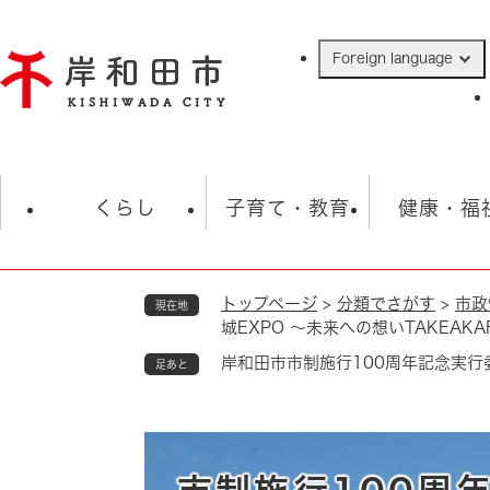
ペ
ー
Foreign language
ジ
の
先
頭
で
防災・緊急情報
救急・消防
ハ
す
くらし
子育て・教育
健康・福
。
トップページ
>
分類でさがす
>
市政
現在地
相談
学校
住民票・戸籍
観光
福祉・
城EXPO ～未来への想いTAKEAKA
税金
保険・年金
歴史
岸和田市市制施行100周年記念実行委
足あと
ごみ・衛生・動物
救急・消防
防災・防犯
上水道・下水道