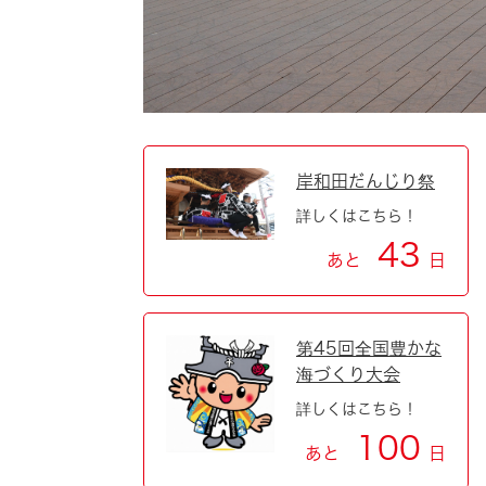
岸和田だんじり祭
詳しくはこちら！
43
あと
日
第45回全国豊かな
海づくり大会
詳しくはこちら！
100
あと
日