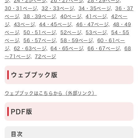
ジ
、
24・25ページ
、
26・27ページ
、
28・29ページ
、
30・31ページ
、
32・33ページ
、
34・35ページ
、
36・37
ページ
、
38・39ページ
、
40ページ
、
41ページ
、
42ペー
ジ
、
43ページ
、
44・45ページ
、
46・47ページ
、
48・49
ページ
、
50・51ページ
、
52ページ
、
53ページ
、
54・55
ページ
、
56・57ページ
、
58・59ページ
、
60・61ペー
ジ
、
62・63ページ
、
64・65ページ
、
66・67ページ
、
68
～71ページ
、
72ページ
ウェブブック版
ウェブブックはこちらから（外部リンク）
PDF版
目次