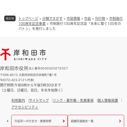
トップページ
>
分類でさがす
>
市政情報
>
市政
>
刊行物
>
市制施行
現在地
100周年記念事業
>
市制施行100周年記念誌「未来に繋ぐ100年の
バトン」を発行しました
岸和田市役所
法人番号6000020272027
〒596-8510 大阪府岸和田市岸城町7番1号
Tel:072-423-2121(代表)
開庁時間:午前9時から午後5時30分まで
（土曜日、日曜日、祝日、年末年始除く）
利用案内
サイトマップ
リンク・著作権・免責事項
個人情報保護
アクセシビリティ
市役所への行き方・業務時間
組織別連絡先一覧