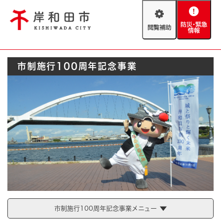
ペ
メニューを飛ばして本文へ
ー
閲
防
ジ
覧
災
の
補
・
先
助
緊
頭
Foreign language
市制施行100周年記念事業
急
で
防災・緊急情報
救急・消防
情
す
報
。
やさしい日本語
ハザードマップ
AED設置箇所
文字サイズ
拡大
標準
とじる
背景色変更
白
黒
青
とじる
市制施行100周年記念事業メニュー